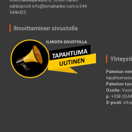
sähköposti info@lomahanko.com p.044
5446425
Ilmoittaminen sivustolla
Yhteyst
Palvelun nim
tapahtumasi
Palvelun tuot
Osoite:
Vuori
p.
+358 (0)44
S-posti:
info