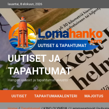
Skip
lauantai, 8 elokuun, 2026
to
content
UUTISET JA
TAPAHTUMAT
Hangon uutiset ja tapahtumat sivusto
UUTISET
TAPAHTUMAKALENTERI
MAJOITUS
Home
Tapahtumat
KINO OLYMPIA / Lammasetsivät (puhu