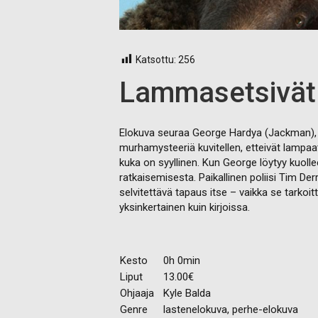
Katsottu:
256
Lammasetsivä
Elokuva seuraa George Hardya (Jackman), la
murhamysteeriä kuvitellen, etteivät lampaa
kuka on syyllinen. Kun George löytyy kuoll
ratkaisemisesta. Paikallinen poliisi Tim De
selvitettävä tapaus itse – vaikka se tarkoi
yksinkertainen kuin kirjoissa.
Kesto
0h 0min
Liput
13.00€
Ohjaaja
Kyle Balda
Genre
lastenelokuva, perhe-elokuva