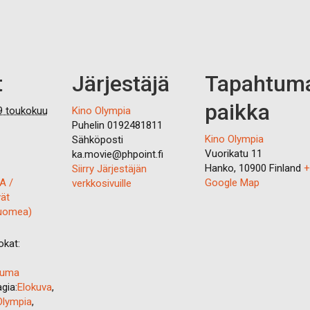
t
Järjestäjä
Tapahtum
paikka
9 toukokuu
Kino Olympia
Puhelin
0192481811
Kino Olympia
Sähköposti
Vuorikatu 11
ka.movie@phpoint.fi
Hanko
,
10900
Finland
+
Siirry Järjestäjän
A /
Google Map
verkkosivuille
ät
uomea)
kat:
tuma
gia:
Elokuva
,
Olympia
,