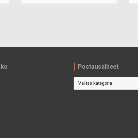
nko
Postausaiheet
Postausaiheet