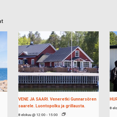
at
VENE JA SAARI. Veneretki Gunnarsören
HU
saarele. Luontopolku ja grillausta.
8 el
8 elokuu @ 12:00
-
15:00