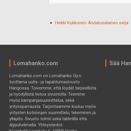
Heikki Kukkonen: Andalusialainen sarja
Lomahanko.com
Sää Ha
Lomahanko.com on Lomahanko Oy:n
tuottama uutis- ja tapahtumasivusto
Hangossa. Toivomme, että löydät tarpeellista
ja hyödyllistä tietoa sivustolta. Teemme
myös kampanjasuunnittelua, sekä
yrityssparrausta. Tarjontaamme kuuluu myös
yritysten kotisivujen suunnittelu, tekeminen ja
ylläpito. Sivusto toimii sekä tabletilla että
älypuhelimella. Yhteystiedot:
Kivenhakkaajankatu 6, 10900 Hanko.