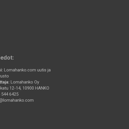
iedot:
i:
Lomahanko.com uutis ja
vusto
taja:
Lomahanko Oy
katu 12-14, 10900 HANKO
 544 6425
@lomahanko.com