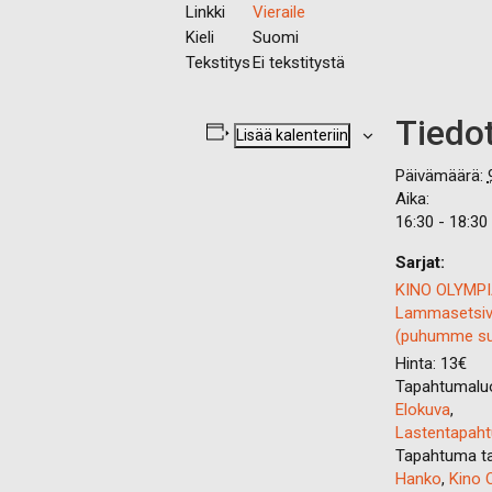
Linkki
Vieraile
Kieli
Suomi
Tekstitys
Ei tekstitystä
Tiedo
Lisää kalenteriin
Päivämäärä:
Aika:
16:30 - 18:30
Sarjat:
KINO OLYMPI
Lammasetsiv
(puhumme s
Hinta:
13€
Tapahtumaluo
Elokuva
,
Lastentapah
Tapahtuma ta
Hanko
,
Kino 