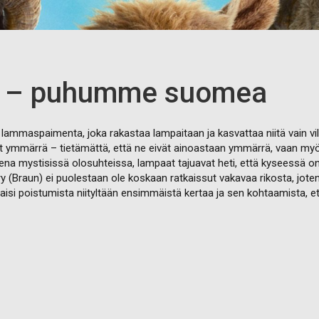
t – puhumme suomea
mmaspaimenta, joka rakastaa lampaitaan ja kasvattaa niitä vain vill
t ymmärrä – tietämättä, että ne eivät ainoastaan ymmärrä, vaan myös
eena mystisissä olosuhteissa, lampaat tajuavat heti, että kyseessä o
rry (Braun) ei puolestaan ole koskaan ratkaissut vakavaa rikosta, jot
ttaisi poistumista niityltään ensimmäistä kertaa ja sen kohtaamista, e