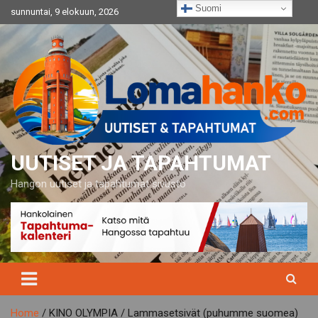
Skip
Suomi
sunnuntai, 9 elokuun, 2026
to
content
UUTISET JA TAPAHTUMAT
Hangon uutiset ja tapahtumat sivusto
Home
KINO OLYMPIA / Lammasetsivät (puhumme suomea)