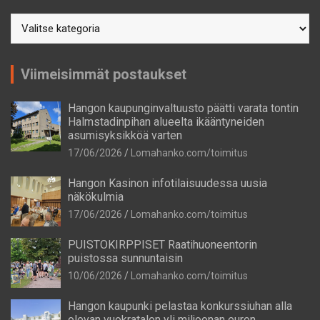
Postausaiheet
Viimeisimmät postaukset
Hangon kaupunginvaltuusto päätti varata tontin
Halmstadinpihan alueelta ikääntyneiden
asumisyksikköä varten
17/06/2026
Lomahanko.com/toimitus
Hangon Kasinon infotilaisuudessa uusia
näkökulmia
17/06/2026
Lomahanko.com/toimitus
PUISTOKIRPPISET Raatihuoneentorin
puistossa sunnuntaisin
10/06/2026
Lomahanko.com/toimitus
Hangon kaupunki pelastaa konkurssiuhan alla
olevan vuokratalon yli miljoonan euron