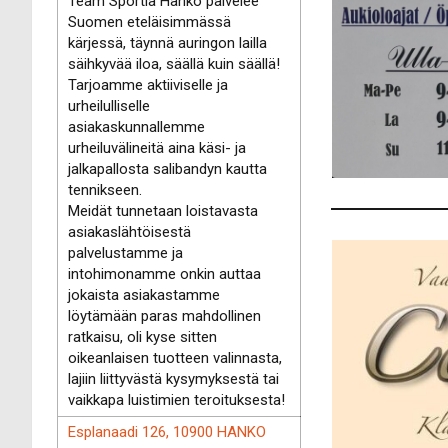
Team Sportia Hanko palvelee
Suomen eteläisimmässä
kärjessä, täynnä auringon lailla
säihkyvää iloa, säällä kuin säällä!
Tarjoamme aktiiviselle ja
urheilulliselle
asiakaskunnallemme
urheiluvälineitä aina käsi- ja
jalkapallosta salibandyn kautta
tennikseen.
Meidät tunnetaan loistavasta
asiakaslähtöisestä
palvelustamme ja
intohimonamme onkin auttaa
jokaista asiakastamme
löytämään paras mahdollinen
ratkaisu, oli kyse sitten
oikeanlaisen tuotteen valinnasta,
lajiin liittyvästä kysymyksestä tai
vaikkapa luistimien teroituksesta!
Esplanaadi 126, 10900 HANKO