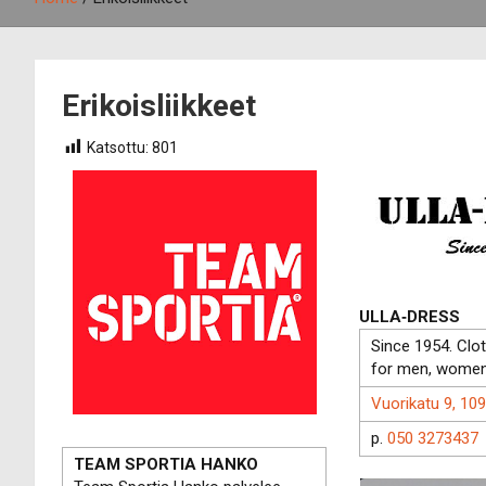
Erikoisliikkeet
Katsottu:
801
ULLA‑DRESS
Since 1954. Clo
for men, women 
Vuorikatu 9, 10
p.
050 3273437
TEAM SPORTIA HANKO