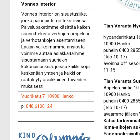
Vonnes Interior
Vonnes Interior on sisustusliike,
jonka painopiste on tekstiileissä.
Tian Veranta Ny
Palvelupaketimme käsittää kaiken
suunnittelusta verhojen ompeluun
Nycanderinkatu 1
ja verhotankojen asentamiseen.
10900 Hanko
Laajan valikoimamme ansiosta
puhelin 0400 285
voimme auttaa asiakkaitamme
( klo 10-17)
sisustamaan suuriakin
avoinna off seson
kokonaisuuksia, joissa kaikki sopii
11-15
keskenään yhteen ja kaikki on
räätälöyty asiakkaiden toiveiden
Tian Veranta S
mukaisesti.
Appelgrenintie 1
10900 Hanko
Vuorikatu 7, 10900 Hanko
puhelin 0400 285
p.
040 6106124
( klo 10-17)
avaamme jälleen
Katso tarkemmat
loma-aikojen auk
Facebook-sivu