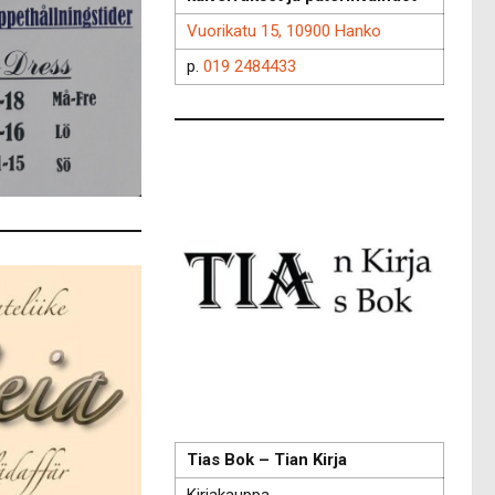
Vuorikatu 15, 10900 Hanko
p.
019 2484433
Tias Bok – Tian Kirja