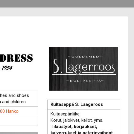
thes and shoes
and children.
Kultaseppä S. Laageroos
900 Hanko
Kultasepänliike.
Korut, jalokivet, kellot, yms.
Tilaustyöt, korjaukset,
kaiverrukset ja paterinvaihdot