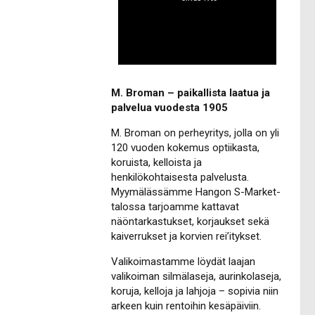
M. Broman – paikallista laatua ja
palvelua vuodesta 1905
M. Broman on perheyritys, jolla on yli
120 vuoden kokemus optiikasta,
koruista, kelloista ja
henkilökohtaisesta palvelusta.
Myymälässämme Hangon S-Market-
talossa tarjoamme kattavat
näöntarkastukset, korjaukset sekä
kaiverrukset ja korvien rei’itykset.
Valikoimastamme löydät laajan
valikoiman silmälaseja, aurinkolaseja,
koruja, kelloja ja lahjoja – sopivia niin
arkeen kuin rentoihin kesäpäiviin.