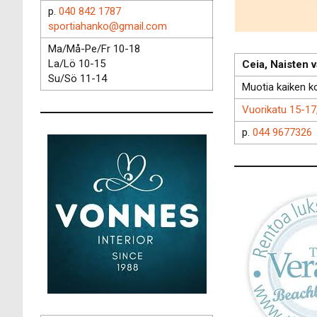
p.
040 842 1787
sportiahanko@gmail.com
Ma/Må-Pe/Fr 10-18
La/Lö 10-15
Ceia, Naisten 
Su/Sö 11-14
Muotia kaiken kok
Vuorikatu 15-1
p.
044 9677326