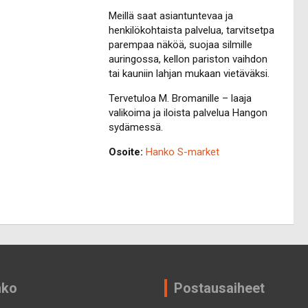
Meillä saat asiantuntevaa ja
henkilökohtaista palvelua, tarvitsetpa
parempaa näköä, suojaa silmille
auringossa, kellon pariston vaihdon
tai kauniin lahjan mukaan vietäväksi.
Tervetuloa M. Bromanille – laaja
valikoima ja iloista palvelua Hangon
sydämessä.
Osoite:
Hanko S-market
nko
Postausaiheet