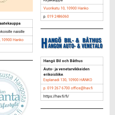
Kirjakauppa
Vuorikatu 10, 10900 Hanko
p.
019 2486060
vaatekauppa
oisille naisille
7, 10900 Hanko
Hangö Bil och Båthus
Auto- ja venetarvikkeiden
erikoisliike
.
Esplanadi 130, 10900 HANKO
p. 019 267 6700
office@hav.fi
https://hav.fi/fi/