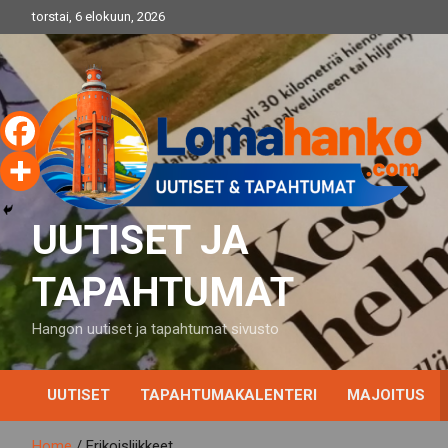
Skip
torstai, 6 elokuun, 2026
to
content
UUTISET JA
TAPAHTUMAT
Hangon uutiset ja tapahtumat sivusto
UUTISET
TAPAHTUMAKALENTERI
MAJOITUS
Home
Erikoisliikkeet