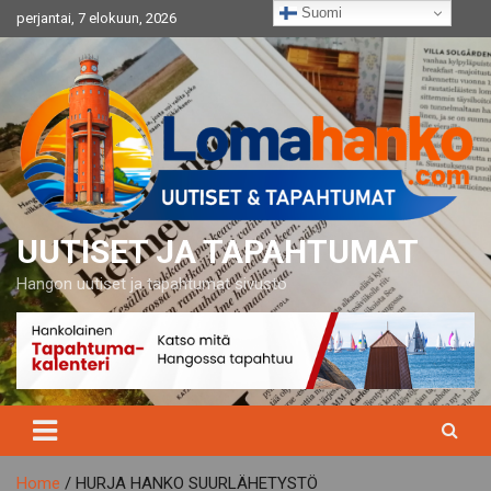
Skip
Suomi
perjantai, 7 elokuun, 2026
to
content
UUTISET JA TAPAHTUMAT
Hangon uutiset ja tapahtumat sivusto
Home
HURJA HANKO SUURLÄHETYSTÖ