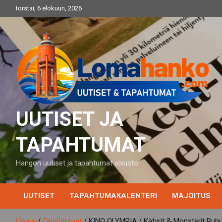
Skip
torstai, 6 elokuun, 2026
to
content
UUTISET JA
TAPAHTUMAT
Hangon uutiset ja tapahtumat sivusto
UUTISET
TAPAHTUMAKALENTERI
MAJOITUS
Home
Tapahtumat
KINO OLYMPIA / Kätyrit & Monsterit P