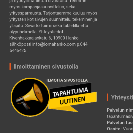
ja hyödyllistä tietoa sivustolta. Teemme
myös kampanjasuunnittelua, sekä
yrityssparrausta. Tarjontaamme kuuluu myös
yritysten kotisivujen suunnittelu, tekeminen ja
ylläpito. Sivusto toimii sekä tabletilla että
älypuhelimella. Yhteystiedot:
Kivenhakkaajankatu 6, 10900 Hanko.
sähköposti info@lomahanko.com p.044
5446425
Ilmoittaminen sivustolla
Yhteyst
Palvelun nim
tapahtumasi
Palvelun tuot
Osoite:
Vuori