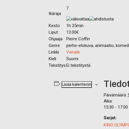
7
Ikäraja
Kesto
1h 25min
Liput
13.00€
Ohjaaja
Pierre Coffin
Genre
perhe-elokuva, animaatio, komed
Linkki
Vieraile
Kieli
Suomi
Tekstitys
Ei tekstitystä
Tiedo
Lisää kalenteriin
Päivämäärä:
Aika:
15:30 - 17:00
Sarjat:
KINO OLYMPIA