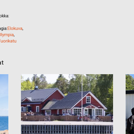
okka:
gia:
Elokuva
,
Olympia
,
uorikatu
at