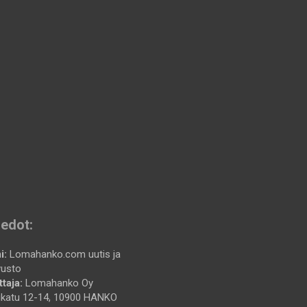
iedot:
i:
Lomahanko.com uutis ja
vusto
taja:
Lomahanko Oy
katu 12-14, 10900 HANKO