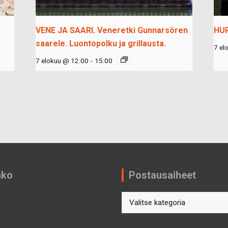
VENE JA SAARI. Veneretki Gunnarsören
HU
saarele. Luontopolku ja grillausta.
7 el
7 elokuu @ 12:00
-
15:00
nko
Postausaiheet
Postausaiheet