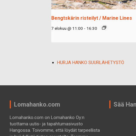
Bengtskärin risteilyt / Marine Lines
7 elokuu @ 11:00
-
16:30
HURJA HANKO SUURLÄHETYSTÖ
Lomahanko.com
Sää Ha
Lomahanko.com on Lomahanko Oy:n
tuottama uutis- ja tapahtumasivusto
Hangossa. Toivomme, että löydät tarpeellista