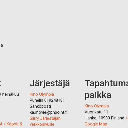
ia
t
Järjestäjä
Tapahtum
paikka
9 heinäkuu
Kino Olympia
Puhelin
0192481811
Kino Olympia
Sähköposti
Vuorikatu 11
ka.movie@phpoint.fi
Hanko
,
10900
Finland
+
Siirry Järjestäjän
 / Kätyrit &
Google Map
verkkosivuille