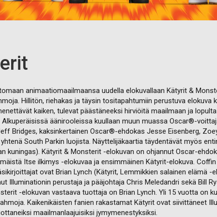
erit
vattomaan animaatiomaailmaansa uudella elokuvallaan Kätyrit & Monst
a. Hillitön, riehakas ja täysin tositapahtumiin perustuva elokuva ker
enettävät kaiken, tulevat päästäneeksi hirviöitä maailmaan ja lopul
. Alkuperäisissä äänirooleissa kuullaan muun muassa Oscar®-voittaj
a Jeff Bridges, kaksinkertainen Oscar®-ehdokas Jesse Eisenberg, Zo
htenä South Parkin luojista. Näyttelijäkaartia täydentävät myös enti
an kuningas). Kätyrit & Monsterit -elokuvan on ohjannut Oscar-ehdok
istä Itse ilkimys -elokuvaa ja ensimmäinen Kätyrit-elokuva. Coffin o
ikirjoittajat ovat Brian Lynch (Kätyrit, Lemmikkien salainen elämä -el
Illuminationin perustaja ja pääjohtaja Chris Meledandri sekä Bill R
sterit -elokuvan vastaava tuottaja on Brian Lynch. Yli 15 vuotta on ku
moja. Kaikenikäisten fanien rakastamat Kätyrit ovat siivittäneet Illum
 tuottaneiksi maailmanlaajuisiksi jymymenestyksiksi.