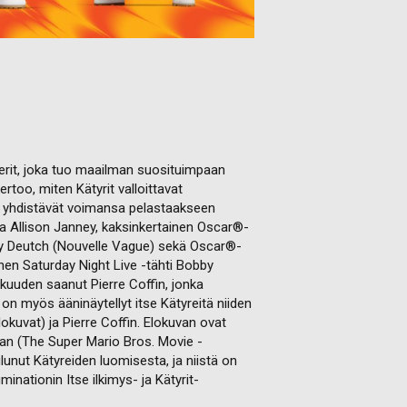
erit, joka tuo maailman suosituimpaan
too, miten Kätyrit valloittavat
ta yhdistävät voimansa pelastaakseen
a Allison Janney, kaksinkertainen Oscar®-
ey Deutch (Nouvelle Vague) sekä Oscar®-
nen Saturday Night Live -tähti Bobby
kuuden saanut Pierre Coffin, jonka
n myös ääninäytellyt itse Kätyreitä niiden
okuvat) ja Pierre Coffin. Elokuvan ovat
yan (The Super Mario Bros. Movie -
lunut Kätyreiden luomisesta, ja niistä on
inationin Itse ilkimys- ja Kätyrit-