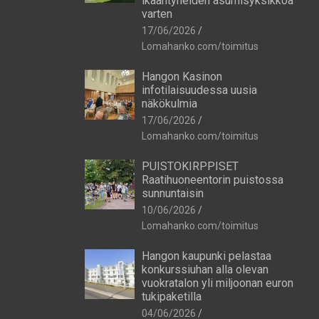
ikääntyneiden asumisyksikköä
varten
17/06/2026
Lomahanko.com/toimitus
Hangon Kasinon
infotilaisuudessa uusia
näkökulmia
17/06/2026
Lomahanko.com/toimitus
PUISTOKIRPPISET
Raatihuoneentorin puistossa
sunnuntaisin
10/06/2026
Lomahanko.com/toimitus
Hangon kaupunki pelastaa
konkurssiuhan alla olevan
vuokratalon yli miljoonan euron
tukipaketilla
04/06/2026