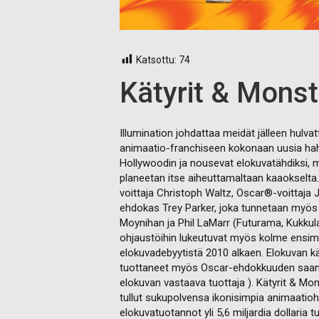
Katsottu:
74
Kätyrit & Monst
Illumination johdattaa meidät jälleen hul
animaatio-franchiseen kokonaan uusia hahmoj
Hollywoodin ja nousevat elokuvatähdiksi, m
planeetan itse aiheuttamaltaan kaaokselta
voittaja Christoph Waltz, Oscar®-voittaj
ehdokas Trey Parker, joka tunnetaan myös y
Moynihan ja Phil LaMarr (Futurama, Kukkul
ohjaustöihin lukeutuvat myös kolme ensimmä
elokuvadebyytistä 2010 alkaen. Elokuvan käs
tuottaneet myös Oscar-ehdokkuuden saanut 
elokuvan vastaava tuottaja ). Kätyrit & Mon
tullut sukupolvensa ikonisimpia animaatiohah
elokuvatuotannot yli 5,6 miljardia dollaria