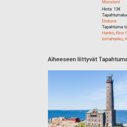
Monsterit
Hinta:
13€
Tapahtumalu
Elokuva
Tapahtuma ta
Hanko
,
Kino 
lomahanko
,
V
Aiheeseen liittyvät Tapahtum