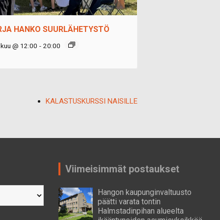
RJA HANKO SUURLÄHETYSTÖ
okuu @ 12:00
-
20:00
KALASTUSKURSSI NAISILLE
Viimeisimmät postaukset
Hangon kaupunginvaltuusto
päätti varata tontin
Halmstadinpihan alueelta