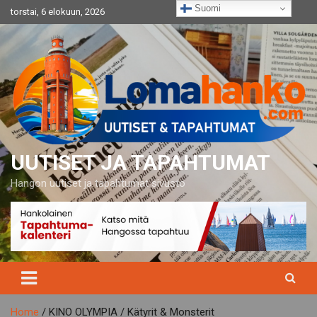
Skip
Suomi
torstai, 6 elokuun, 2026
to
content
UUTISET JA TAPAHTUMAT
Hangon uutiset ja tapahtumat sivusto
Home
KINO OLYMPIA / Kätyrit & Monsterit