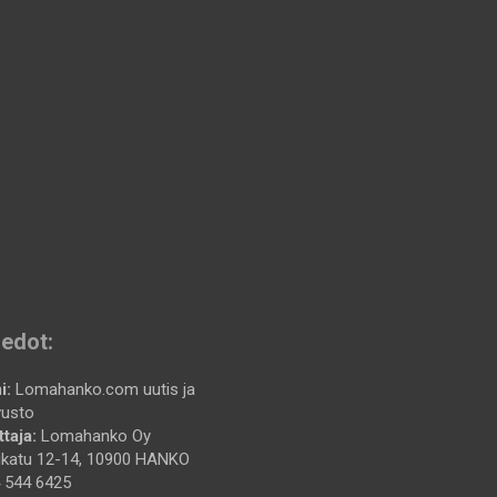
iedot:
i:
Lomahanko.com uutis ja
vusto
taja:
Lomahanko Oy
katu 12-14, 10900 HANKO
 544 6425