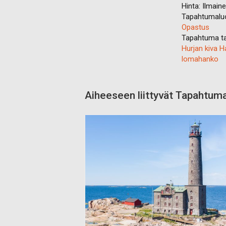
Hinta:
Ilmain
Tapahtumalu
Opastus
Tapahtuma ta
Hurjan kiva 
lomahanko
Aiheeseen liittyvät Tapahtum