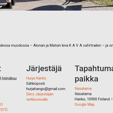
dessa muodossa – Alonan ja Matsin kiva K A V A cafe’traileri – ja 
t
Järjestäjä
Tapahtum
paikka
9 heinäkuu
Hurja Hanko
Sähköposti
Itäsatama
hurjahango@gmail.com
Itäsatama
Siirry Järjestäjän
Hanko
,
10900
Finland
+
verkkosivuille
KO
Google Map
YSTÖ