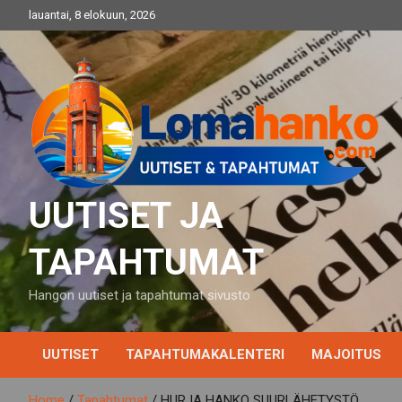
Skip
lauantai, 8 elokuun, 2026
to
content
UUTISET JA
TAPAHTUMAT
Hangon uutiset ja tapahtumat sivusto
UUTISET
TAPAHTUMAKALENTERI
MAJOITUS
Home
Tapahtumat
HURJA HANKO SUURLÄHETYSTÖ