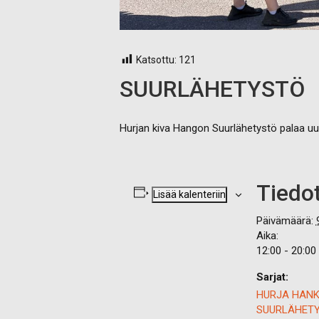
Katsottu:
121
SUURLÄHETYSTÖ
Hurjan kiva Hangon Suurlähetystö palaa uu
Tiedo
Lisää kalenteriin
Päivämäärä:
Aika:
12:00 - 20:00
Sarjat:
HURJA HAN
SUURLÄHET