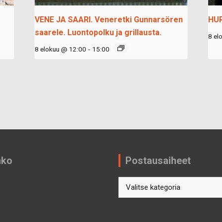
VENE JA SAARI. Veneretki Gunnarsören
HU
saarele. Luontopolku ja grillausta.
8 el
8 elokuu @ 12:00
-
15:00
nko
Postausaiheet
Postausaiheet