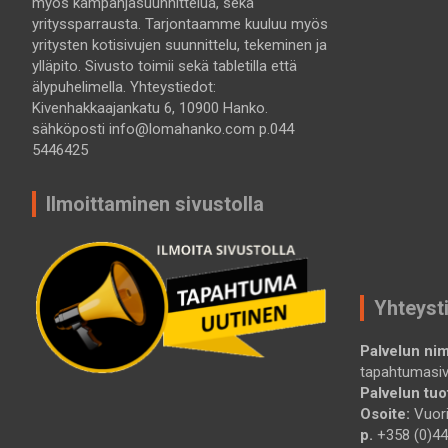
myös kampanjasuunnittelua, sekä
yrityssparrausta. Tarjontaamme kuuluu myös
yritysten kotisivujen suunnittelu, tekeminen ja
ylläpito. Sivusto toimii sekä tabletilla että
älypuhelimella. Yhteystiedot:
Kivenhakkaajankatu 6, 10900 Hanko.
sähköposti info@lomahanko.com p.044
5446425
Ilmoittaminen sivustolla
Yhteyst
Palvelun nim
tapahtumasi
Palvelun tuot
Osoite:
Vuori
p.
+358 (0)44