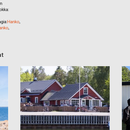
en
okka:
gia:
Hanko
,
Hanko
,
at