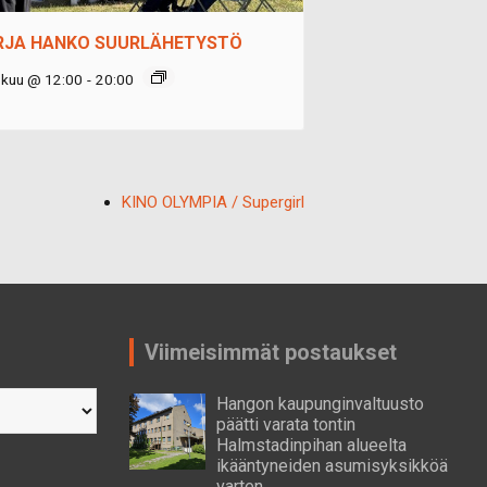
RJA HANKO SUURLÄHETYSTÖ
okuu @ 12:00
-
20:00
KINO OLYMPIA / Supergirl
Viimeisimmät postaukset
Hangon kaupunginvaltuusto
päätti varata tontin
Halmstadinpihan alueelta
ikääntyneiden asumisyksikköä
varten