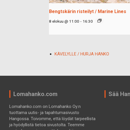
Bengtskärin risteilyt / Marine Lines
8 elokuu @ 11:00
-
16:30
KÄVELYLLE / HURJA HANKO
Lomahanko.com
Sää Ha
Lomahanko.com on Lomahanko Oy:n
tuottama uutis- ja tapahtumasivusto
Hangossa. Toivomme, että löydät tarpeellista
ja hyödyllistä tietoa sivustolta. Teemme