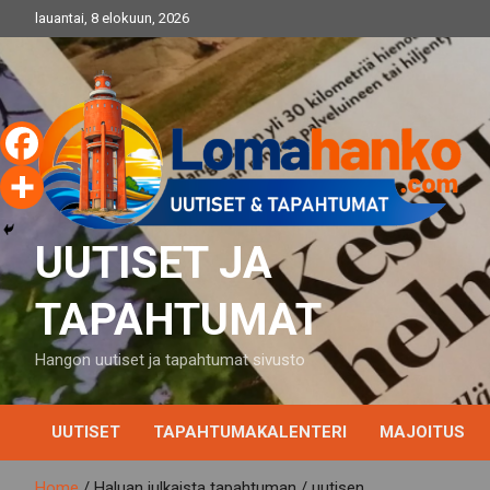
Skip
lauantai, 8 elokuun, 2026
to
content
UUTISET JA
TAPAHTUMAT
Hangon uutiset ja tapahtumat sivusto
UUTISET
TAPAHTUMAKALENTERI
MAJOITUS
Home
Haluan julkaista tapahtuman / uutisen