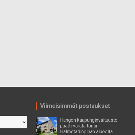
Viimeisimmät postaukset
Hangon kaupunginvaltuusto
päätti varata tontin
Halmstadinpihan alueelta