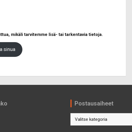
, mikäli tarvitemme lisä- tai tarkentavia tietoja.
aa sinua
nko
Postausaiheet
Postausaiheet