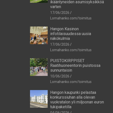
ikääntyneiden asumisyksikköä
varten
17/06/2026
Lomahanko.com/toimitus
Hangon Kasinon
infotilaisuudessa uusia
näkökulmia
17/06/2026
Lomahanko.com/toimitus
PUISTOKIRPPISET
Raatihuoneentorin puistossa
sunnuntaisin
10/06/2026
Lomahanko.com/toimitus
Hangon kaupunki pelastaa
konkurssiuhan alla olevan
vuokratalon yli miljoonan euron
tukipaketilla
04/06/2026