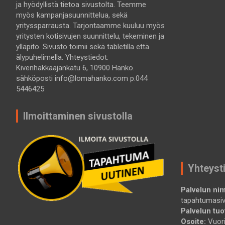
ja hyödyllistä tietoa sivustolta. Teemme
myös kampanjasuunnittelua, sekä
yrityssparrausta. Tarjontaamme kuuluu myös
yritysten kotisivujen suunnittelu, tekeminen ja
ylläpito. Sivusto toimii sekä tabletilla että
älypuhelimella. Yhteystiedot:
Kivenhakkaajankatu 6, 10900 Hanko.
sähköposti info@lomahanko.com p.044
5446425
Ilmoittaminen sivustolla
Yhteyst
Palvelun nim
tapahtumasi
Palvelun tuot
Osoite:
Vuori