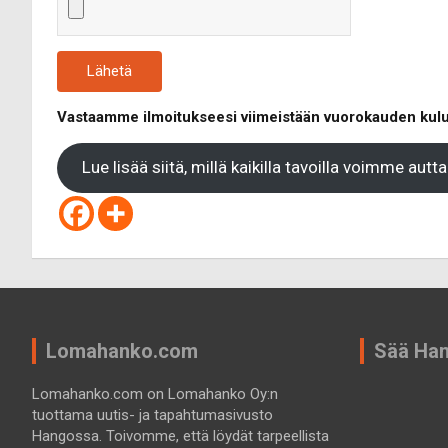
Vastaamme ilmoitukseesi viimeistään vuorokauden kuluttua
Lue lisää siitä, millä kaikilla tavoilla voimme autt
Lomahanko.com
Sää Ha
Lomahanko.com on Lomahanko Oy:n
tuottama uutis- ja tapahtumasivusto
Hangossa. Toivomme, että löydät tarpeellista