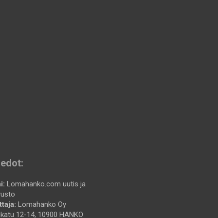
iedot:
i:
Lomahanko.com uutis ja
vusto
taja:
Lomahanko Oy
katu 12-14, 10900 HANKO