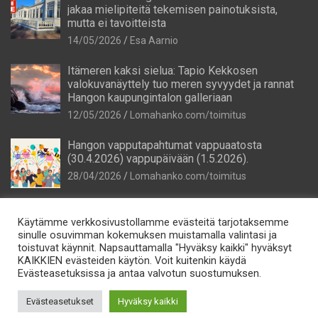
jakaa mielipiteitä tekemisen painotuksista,
mutta ei tavoitteista
14/05/2026
Esa Aarnio
Itämeren kaksi sielua: Tapio Kekkosen
valokuvanäyttely tuo meren syvyydet ja rannat
Hangon kaupungintalon galleriaan
12/05/2026
Lomahanko.com/toimitus
Hangon vapputapahtumat vappuaatosta
(30.4.2026) vappupäivään (1.5.2026).
28/04/2026
Lomahanko.com/toimitus
Käytämme verkkosivustollamme evästeitä tarjotaksemme
sinulle osuvimman kokemuksen muistamalla valintasi ja
toistuvat käynnit. Napsauttamalla "Hyväksy kaikki" hyväksyt
KAIKKIEN evästeiden käytön. Voit kuitenkin käydä
Evästeasetuksissa ja antaa valvotun suostumuksen.
Tietosuoja
Lomahanko Oy e-mail: info@lomahanko.fi p. 044 544 64 25
Evästeasetukset
Hyväksy kaikki