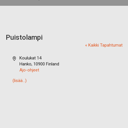
Puistolampi
« Kaikki Tapahtumat
O
Koulukat 14
s
Hanko
,
10900
Finland
o
Ajo-ohjeet
i
(lisää…)
t
e