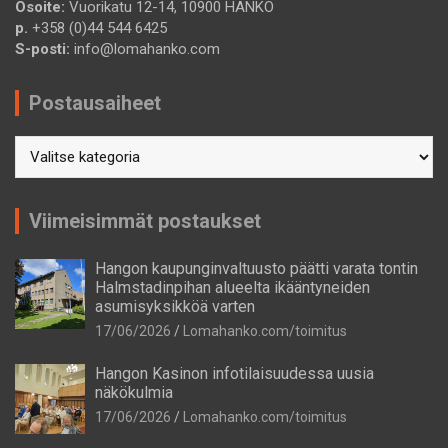
Osoite:
Vuorikatu 12-14, 10900 HANKO
p.
+358 (0)44 544 6425
S-posti:
info@lomahanko.com
Postausaiheet
Postausaiheet
Viimeisimmät postaukset
Hangon kaupunginvaltuusto päätti varata tontin
Halmstadinpihan alueelta ikääntyneiden
asumisyksikköä varten
17/06/2026
Lomahanko.com/toimitus
Hangon Kasinon infotilaisuudessa uusia
näkökulmia
17/06/2026
Lomahanko.com/toimitus