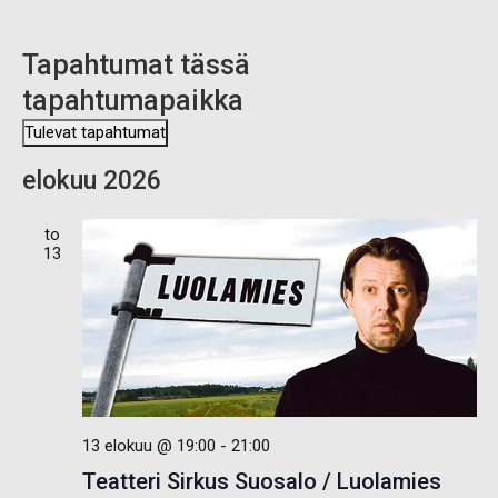
Tapahtumat tässä
tapahtumapaikka
Tulevat tapahtumat
V
elokuu 2026
a
l
i
to
t
13
s
e
p
ä
i
v
ä
.
13 elokuu @ 19:00
-
21:00
Teatteri Sirkus Suosalo / Luolamies