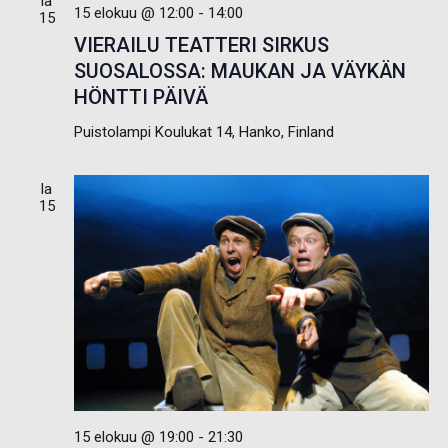
la
15 elokuu @ 12:00
-
14:00
15
VIERAILU TEATTERI SIRKUS
SUOSALOSSA: MAUKAN JA VÄYKÄN
HÖNTTI PÄIVÄ
Puistolampi
Koulukat 14, Hanko, Finland
la
15
15 elokuu @ 19:00
-
21:30