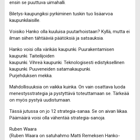
ensin se puuttuva uimahalli.
Biletys-kaupungiksi pyrkiminen tuskin tuo lisäarvoa
kaupunkilaisille.
Voisiko Hanko olla kuuluisa puutarhoistaan? Kyllä, mutta ei
ilman siihen tähtääviä päätöksiä ja satsauksia.
Hanko voisi olla värikäs kaupunki. Puurakentamisen
kaupunki. Taiteilijoiden
kaupunki. Vihreä kaupunki. Teknologisesti edistyksellinen
kaupunki. Puuveneiden satamakaupunki.
Purjehduksen mekka.
Mahdollisuuksia on vaikka kuinka. On vain osattava luoda
menestysstrategia ja pystyttävä toteuttamaan se. Tärkeää
on myös pystyä uudistumaan.
Tässä jutussa on jo 12 strategia-sanaa. Se on aivan liikaa.
Päämäärä voisi olla vähentää strategia-sanoja.
Ruben Waara
(Ruben Waara on satuhahmo Matti Remeksen Hanko-