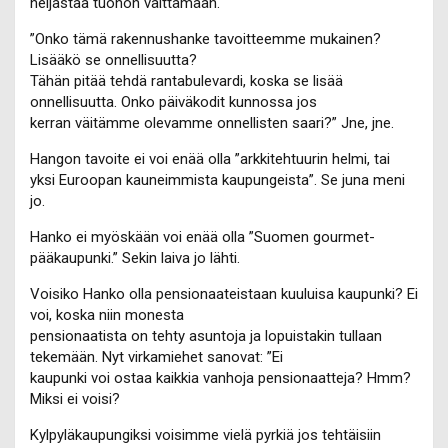
heijastaa tuohon väittämään.
”Onko tämä rakennushanke tavoitteemme mukainen?
Lisääkö se onnellisuutta?
Tähän pitää tehdä rantabulevardi, koska se lisää
onnellisuutta. Onko päiväkodit kunnossa jos
kerran väitämme olevamme onnellisten saari?” Jne, jne.
Hangon tavoite ei voi enää olla ”arkkitehtuurin helmi, tai
yksi Euroopan kauneimmista kaupungeista”. Se juna meni
jo.
Hanko ei myöskään voi enää olla ”Suomen gourmet-
pääkaupunki.” Sekin laiva jo lähti.
Voisiko Hanko olla pensionaateistaan kuuluisa kaupunki? Ei
voi, koska niin monesta
pensionaatista on tehty asuntoja ja lopuistakin tullaan
tekemään. Nyt virkamiehet sanovat: ”Ei
kaupunki voi ostaa kaikkia vanhoja pensionaatteja? Hmm?
Miksi ei voisi?
Kylpyläkaupungiksi voisimme vielä pyrkiä jos tehtäisiin