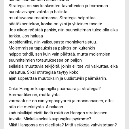
Strategia on siis keskeisten tavoitteiden ja toiminnan
suuntaviivojen valinta ja hallinta
muuttuvassa maailmassa. Strategia helpottaa
päätöksentekoa, koska on yksi ja yhteinen tavoite.
Jos aikoo ryöstää pankin, niin suunnitelman tulee olla aika
tarkka. Jos haluaa
presidentiksi, niin vaikeusaste moninkertaistuu.
Molemmissa tapauksissa päätös on kuitenkin
helppo tehdä, sen kuin vain päättää, mutta molempien
suunnitelmien toteutuksessa on paljon
sellaisia muuttuvia tekijöitä, joihin ei itse voi vaikuttaa, eikä
varautua. Siksi strategiaa täytyy koko
ajan sopeuttaa muutoksiin ja uudistuviin päämääriin.
Onko Hangon kaupungilla päämäärä ja strategia?
Varmastikin on, mutta yhtä
varmasti se on niin ympäripyöreä ja monisanainen, ettei
sillä ole merkitystä. Ainakaan
kadunkulkijat eivät tiedä mikä on Hangon strateginen
tavoite. Minkälaiseksi kaupungiksi pyrimme?
Mikä Hangossa on oleellista? Mitä seikkoja vahvistetaan?