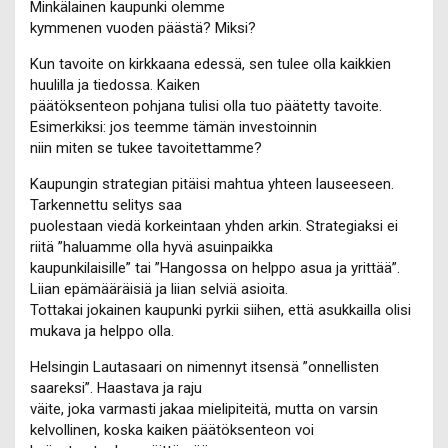
Minkälainen kaupunki olemme
kymmenen vuoden päästä? Miksi?
Kun tavoite on kirkkaana edessä, sen tulee olla kaikkien
huulilla ja tiedossa. Kaiken
päätöksenteon pohjana tulisi olla tuo päätetty tavoite.
Esimerkiksi: jos teemme tämän investoinnin
niin miten se tukee tavoitettamme?
Kaupungin strategian pitäisi mahtua yhteen lauseeseen.
Tarkennettu selitys saa
puolestaan viedä korkeintaan yhden arkin. Strategiaksi ei
riitä ”haluamme olla hyvä asuinpaikka
kaupunkilaisille” tai ”Hangossa on helppo asua ja yrittää”.
Liian epämääräisiä ja liian selviä asioita.
Tottakai jokainen kaupunki pyrkii siihen, että asukkailla olisi
mukava ja helppo olla.
Helsingin Lautasaari on nimennyt itsensä ”onnellisten
saareksi”. Haastava ja raju
väite, joka varmasti jakaa mielipiteitä, mutta on varsin
kelvollinen, koska kaiken päätöksenteon voi