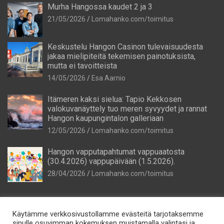
Murha Hangossa kaudet 2 ja 3
21/05/2026
Lomahanko.com/toimitus
Keskustelu Hangon Casinon tulevaisuudesta
jakaa mielipiteitä tekemisen painotuksista,
mutta ei tavoitteista
14/05/2026
Esa Aarnio
Itämeren kaksi sielua: Tapio Kekkosen
valokuvanäyttely tuo meren syvyydet ja rannat
Hangon kaupungintalon galleriaan
12/05/2026
Lomahanko.com/toimitus
Hangon vapputapahtumat vappuaatosta
(30.4.2026) vappupäivään (1.5.2026).
28/04/2026
Lomahanko.com/toimitus
Käytämme verkkosivustollamme evästeitä tarjotaksemme
sinulle osuvimman kokemuksen muistamalla valintasi ja