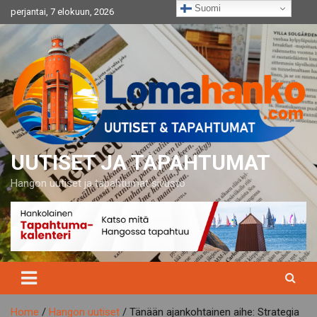
Skip
Suomi
perjantai, 7 elokuun, 2026
to
content
UUTISET JA TAPAHTUMAT
Hangon uutiset ja tapahtumat sivusto
Home
Hangon uutiset
Tänään ajankohtainen aihe: Strategia