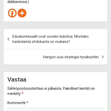
dekkareissa.)
Artikkelien
Eduskuntavaalit ovat vuoden kuluttua. Montako
selaus
hankolaista ehdokasta on mukana?
Hangon uusi strategia hyväksyttiin
Vastaa
Sähköpostiosoitettasi ei julkaista.
Pakolliset kentät on
merkitty
*
Kommentti
*