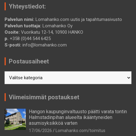
Yhteystiedot:
Palvelun nimi:
Lomahanko.com uutis ja tapahtumasivusto
Palvelun tuottaja:
Lomahanko Oy
Osoite:
Vuorikatu 12-14, 10900 HANKO
p.
+358 (0)44 544 6425
S-posti:
info@lomahanko.com
Postausaiheet
Postausaiheet
Viimeisimmät postaukset
Hangon kaupunginvaltuusto päätti varata tontin
Halmstadinpihan alueelta ikääntyneiden
asumisyksikköä varten
17/06/2026
Lomahanko.com/toimitus