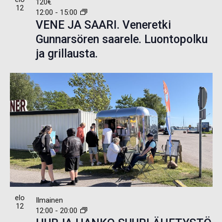
120€
12
12:00
-
15:00
VENE JA SAARI. Veneretki
Gunnarsören saarele. Luontopolku
ja grillausta.
elo
Ilmainen
12
12:00
-
20:00