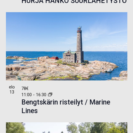
HURJA HANKO SUURLÄHETYSTÖ
elo
78€
13
11:00
-
16:30
Bengtskärin risteilyt / Marine
Lines