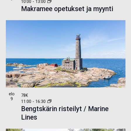
10:00
-
13:00
Makramee opetukset ja myynti
elo
78€
9
11:00
-
16:30
Bengtskärin risteilyt / Marine
Lines