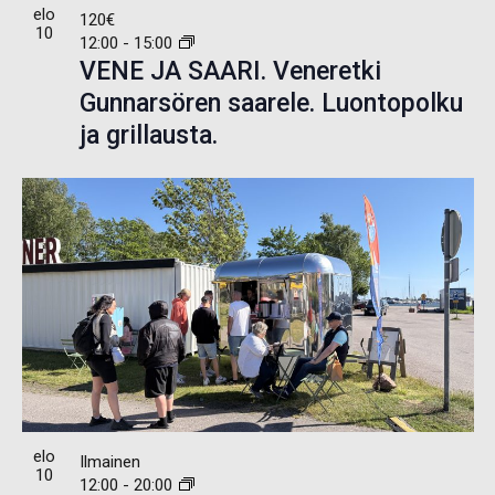
elo
120€
10
12:00
-
15:00
VENE JA SAARI. Veneretki
Gunnarsören saarele. Luontopolku
ja grillausta.
elo
Ilmainen
10
12:00
-
20:00