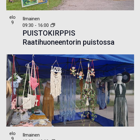
elo
Ilmainen
9
09:30
-
16:00
PUISTOKIRPPIS
Raatihuoneentorin puistossa
elo
Ilmainen
9