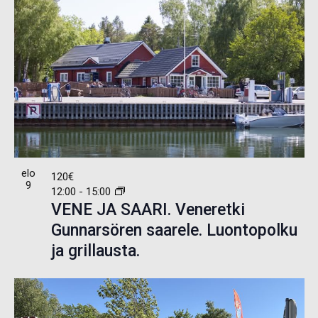
elo
120€
9
12:00
-
15:00
VENE JA SAARI. Veneretki
Gunnarsören saarele. Luontopolku
ja grillausta.