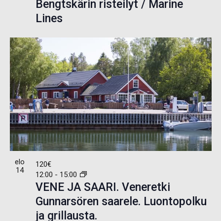
Bengtskärin risteilyt / Marine
Lines
elo
120€
14
12:00
-
15:00
VENE JA SAARI. Veneretki
Gunnarsören saarele. Luontopolku
ja grillausta.