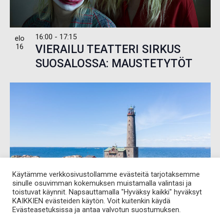
16:00
-
17:15
elo
16
VIERAILU TEATTERI SIRKUS
SUOSALOSSA: MAUSTETYTÖT
Käytämme verkkosivustollamme evästeitä tarjotaksemme
sinulle osuvimman kokemuksen muistamalla valintasi ja
toistuvat käynnit. Napsauttamalla "Hyväksy kaikki" hyväksyt
KAIKKIEN evästeiden käytön. Voit kuitenkin käydä
elo
78€
Evästeasetuksissa ja antaa valvotun suostumuksen.
17
11:00
-
16:30