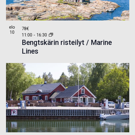
elo
78€
10
11:00
-
16:30
Bengtskärin risteilyt / Marine
Lines