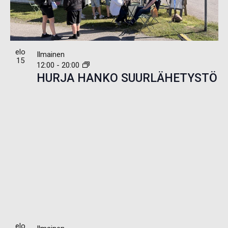
elo
Ilmainen
15
12:00
-
20:00
HURJA HANKO SUURLÄHETYSTÖ
elo