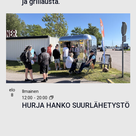
n
ja grillausta.
a
v
i
g
o
i
n
t
i
elo
Ilmainen
8
12:00
-
20:00
HURJA HANKO SUURLÄHETYSTÖ