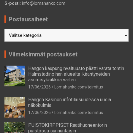
S-posti:
info@lomahanko.com
Postausaiheet
Postausaiheet
Viimeisimmät postaukset
Hangon kaupunginvaltuusto päätti varata tontin
Halmstadinpihan alueelta ikääntyneiden
asumisyksikköä varten
17/06/2026
Lomahanko.com/toimitus
Hangon Kasinon infotilaisuudessa uusia
näkökulmia
17/06/2026
Lomahanko.com/toimitus
PUISTOKIRPPISET Raatihuoneentorin
puistossa sunnuntaisin