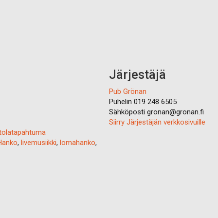
Järjestäjä
Pub Grönan
Puhelin
019 248 6505
Sähköposti
gronan@gronan.fi
Siirry Järjestäjän verkkosivuille
tolatapahtuma
Hanko
,
livemusiikki
,
lomahanko
,