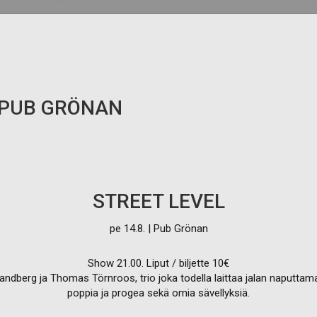
/ PUB GRÖNAN
STREET LEVEL
pe 14.8. | Pub Grönan
Show 21.00. Liput / biljette 10€
ndberg ja Thomas Törnroos, trio joka todella laittaa jalan naputta
poppia ja progea sekä omia sävellyksiä.