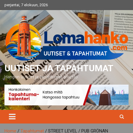
Skip
perjantai, 7 elokuun, 2026
to
content
UUTISET JA TAPAHTUMAT
Hangon uutiset ja tapahtumat sivusto
Home
Tapahtumat
STREET LEVEL / PUB GRÖNAN