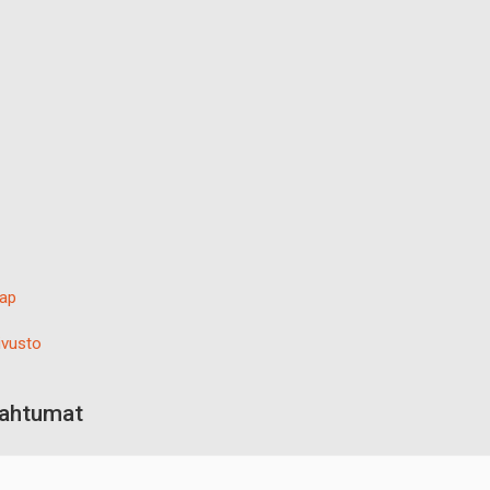
ap
vusto
pahtumat