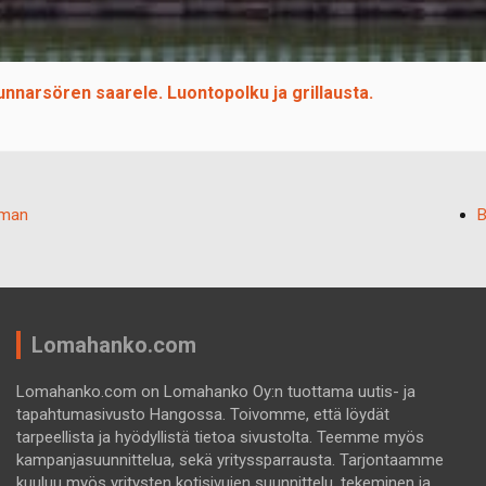
nnarsören saarele. Luontopolku ja grillausta.
rman
B
Lomahanko.com
Lomahanko.com on Lomahanko Oy:n tuottama uutis- ja
tapahtumasivusto Hangossa. Toivomme, että löydät
tarpeellista ja hyödyllistä tietoa sivustolta. Teemme myös
kampanjasuunnittelua, sekä yrityssparrausta. Tarjontaamme
kuuluu myös yritysten kotisivujen suunnittelu, tekeminen ja