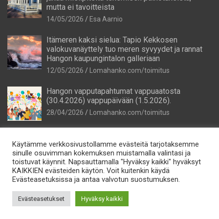
mutta ei tavoitteista
14/05/2026
Esa Aarnio
Itämeren kaksi sielua: Tapio Kekkosen
valokuvanäyttely tuo meren syvyydet ja rannat
Hangon kaupungintalon galleriaan
12/05/2026
Lomahanko.com/toimitus
Hangon vapputapahtumat vappuaatosta
(30.4.2026) vappupäivään (1.5.2026).
28/04/2026
Lomahanko.com/toimitus
Käytämme verkkosivustollamme evästeitä tarjotaksemme
sinulle osuvimman kokemuksen muistamalla valintasi ja
toistuvat käynnit. Napsauttamalla "Hyväksy kaikki" hyväksyt
KAIKKIEN evästeiden käytön. Voit kuitenkin käydä
Evästeasetuksissa ja antaa valvotun suostumuksen.
Tietosuoja
Lomahanko Oy e-mail: info@lomahanko.fi p. 044 544 64 25
Evästeasetukset
Hyväksy kaikki