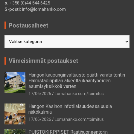
p.
+358 (0)44 544 6425
S-posti:
info@lomahanko.com
Postausaiheet
Postausaiheet
Viimeisimmät postaukset
Hangon kaupunginvaltuusto päätti varata tontin
Halmstadinpihan alueelta ikääntyneiden
asumisyksikköä varten
17/06/2026
Lomahanko.com/toimitus
Hangon Kasinon infotilaisuudessa uusia
näkökulmia
17/06/2026
Lomahanko.com/toimitus
PUISTOKIRPPISET Raatihuoneentorin