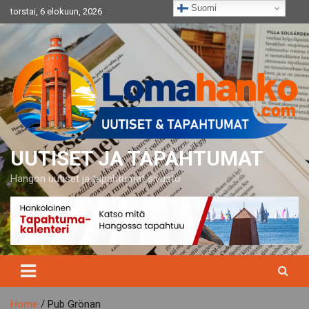
Skip
Suomi
torstai, 6 elokuun, 2026
to
content
UUTISET JA TAPAHTUMAT
Hangon uutiset ja tapahtumat sivusto
Home
Pub Grönan