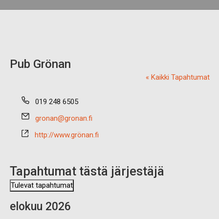
Pub Grönan
« Kaikki Tapahtumat
P
019 248 6505
u
S
gronan@gronan.fi
h
ä
e
W
http://www.grönan.fi
h
l
W
k
i
W
ö
n
-
p
Tapahtumat tästä järjestäjä
s
o
i
Tulevat tapahtumat
s
v
V
t
u
elokuu 2026
a
i
s
l