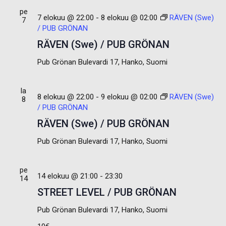
t
i
pe
o
7 elokuu @ 22:00
-
8 elokuu @ 02:00
RÄVEN (Swe)
t
7
/ PUB GRÖNAN
s
e
RÄVEN (Swe) / PUB GRÖNAN
p
ä
Pub Grönan
Bulevardi 17, Hanko, Suomi
i
v
la
ä
8 elokuu @ 22:00
-
9 elokuu @ 02:00
RÄVEN (Swe)
8
.
/ PUB GRÖNAN
RÄVEN (Swe) / PUB GRÖNAN
Pub Grönan
Bulevardi 17, Hanko, Suomi
pe
14 elokuu @ 21:00
-
23:30
14
STREET LEVEL / PUB GRÖNAN
Pub Grönan
Bulevardi 17, Hanko, Suomi