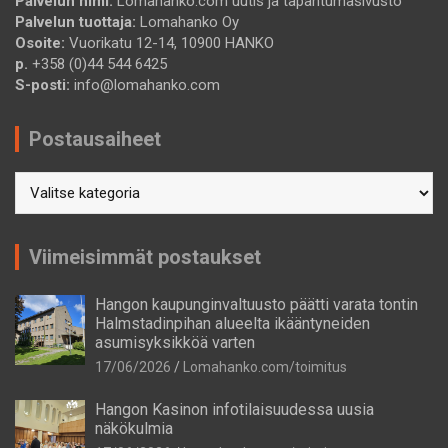
Palvelun nimi:
Lomahanko.com uutis ja tapahtumasivusto
Palvelun tuottaja:
Lomahanko Oy
Osoite:
Vuorikatu 12-14, 10900 HANKO
p.
+358 (0)44 544 6425
S-posti:
info@lomahanko.com
Postausaiheet
Postausaiheet
Viimeisimmät postaukset
Hangon kaupunginvaltuusto päätti varata tontin
Halmstadinpihan alueelta ikääntyneiden
asumisyksikköä varten
17/06/2026
Lomahanko.com/toimitus
Hangon Kasinon infotilaisuudessa uusia
näkökulmia