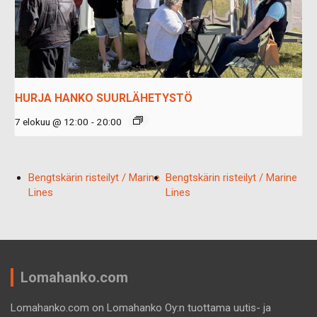
HURJA HANKO SUURLÄHETYSTÖ
7 elokuu @ 12:00
-
20:00
Bengtskärin risteilyt / Marine
Bengtskärin risteilyt / Marine
Lines
Lines
Lomahanko.com
Lomahanko.com on Lomahanko Oy:n tuottama uutis- ja