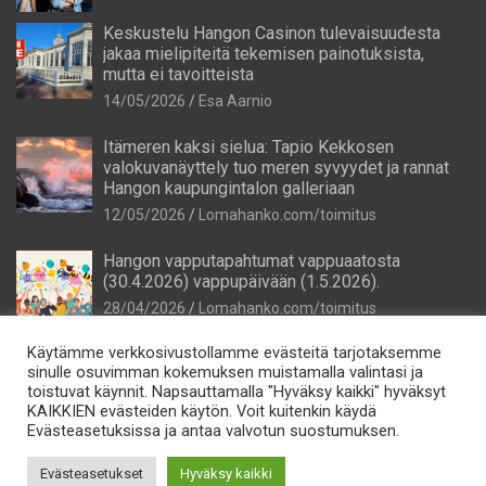
Keskustelu Hangon Casinon tulevaisuudesta
jakaa mielipiteitä tekemisen painotuksista,
mutta ei tavoitteista
14/05/2026
Esa Aarnio
Itämeren kaksi sielua: Tapio Kekkosen
valokuvanäyttely tuo meren syvyydet ja rannat
Hangon kaupungintalon galleriaan
12/05/2026
Lomahanko.com/toimitus
Hangon vapputapahtumat vappuaatosta
(30.4.2026) vappupäivään (1.5.2026).
28/04/2026
Lomahanko.com/toimitus
Käytämme verkkosivustollamme evästeitä tarjotaksemme
sinulle osuvimman kokemuksen muistamalla valintasi ja
toistuvat käynnit. Napsauttamalla "Hyväksy kaikki" hyväksyt
KAIKKIEN evästeiden käytön. Voit kuitenkin käydä
Evästeasetuksissa ja antaa valvotun suostumuksen.
Tietosuoja
Evästeasetukset
Hyväksy kaikki