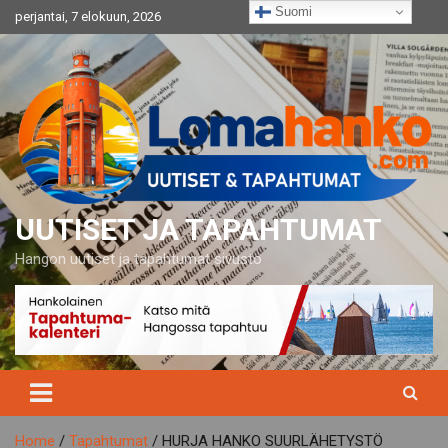
Skip
Suomi
perjantai, 7 elokuun, 2026
to
content
UUTISET JA TAPAHTUMAT
Hangon uutiset ja tapahtumat sivusto
Home
Tapahtumat
HURJA HANKO SUURLÄHETYSTÖ