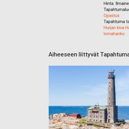
Hinta:
Ilmain
Tapahtumalu
Opastus
Tapahtuma ta
Hurjan kiva 
lomahanko
Aiheeseen liittyvät Tapahtum