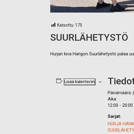
Katsottu:
175
SUURLÄHETYSTÖ
Hurjan kiva Hangon Suurlähetystö palaa uu
Tiedo
Lisää kalenteriin
Päivämäärä:
Aika:
12:00 - 20:00
Sarjat:
HURJA HAN
SUURLÄHET