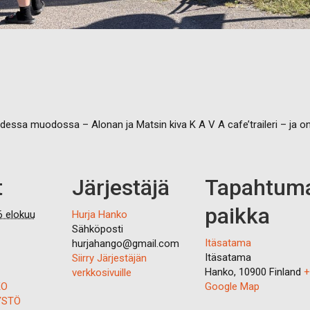
dessa muodossa – Alonan ja Matsin kiva K A V A cafe’traileri – ja 
t
Järjestäjä
Tapahtum
paikka
6 elokuu
Hurja Hanko
Sähköposti
Itäsatama
hurjahango@gmail.com
Itäsatama
Siirry Järjestäjän
Hanko
,
10900
Finland
+
verkkosivuille
KO
Google Map
YSTÖ