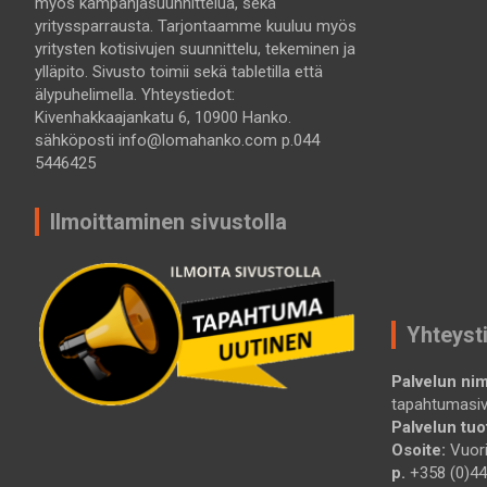
myös kampanjasuunnittelua, sekä
yrityssparrausta. Tarjontaamme kuuluu myös
yritysten kotisivujen suunnittelu, tekeminen ja
ylläpito. Sivusto toimii sekä tabletilla että
älypuhelimella. Yhteystiedot:
Kivenhakkaajankatu 6, 10900 Hanko.
sähköposti info@lomahanko.com p.044
5446425
Ilmoittaminen sivustolla
Yhteyst
Palvelun nim
tapahtumasi
Palvelun tuot
Osoite:
Vuori
p.
+358 (0)44