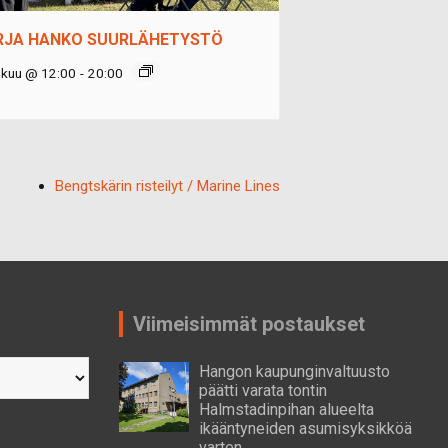
RJA HANKO SUURLÄHETYSTÖ
okuu @ 12:00
-
20:00
Bengtskärin risteilyt / Marine Lines
Viimeisimmät postaukset
Hangon kaupunginvaltuusto
päätti varata tontin
Halmstadinpihan alueelta
ikääntyneiden asumisyksikköä
varten