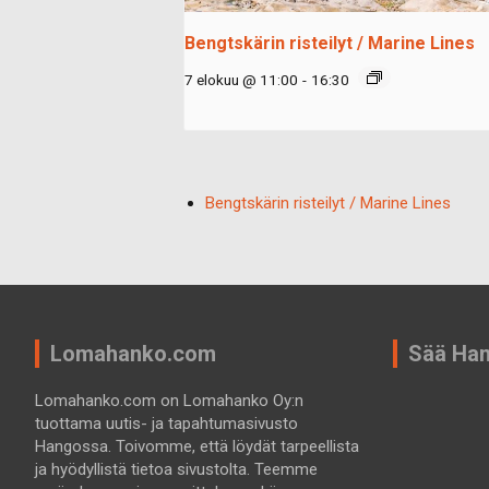
Bengtskärin risteilyt / Marine Lines
7 elokuu @ 11:00
-
16:30
Bengtskärin risteilyt / Marine Lines
Lomahanko.com
Sää Ha
Lomahanko.com on Lomahanko Oy:n
tuottama uutis- ja tapahtumasivusto
Hangossa. Toivomme, että löydät tarpeellista
ja hyödyllistä tietoa sivustolta. Teemme