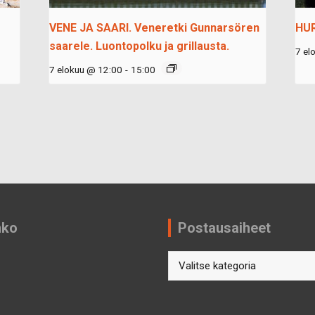
VENE JA SAARI. Veneretki Gunnarsören
HU
saarele. Luontopolku ja grillausta.
7 el
7 elokuu @ 12:00
-
15:00
nko
Postausaiheet
Postausaiheet