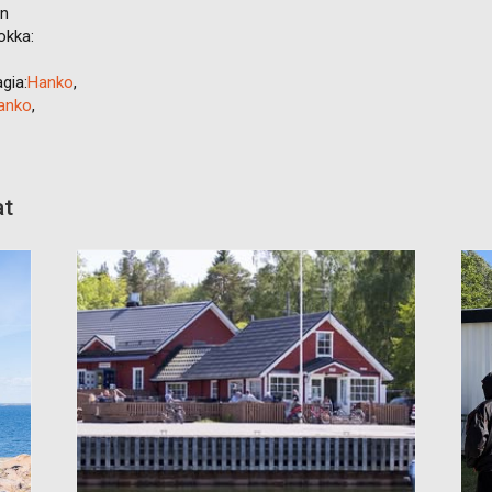
en
okka:
gia:
Hanko
,
Hanko
,
at