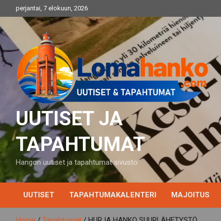
Skip
perjantai, 7 elokuun, 2026
to
content
UUTISET JA
TAPAHTUMAT
Hangon uutiset ja tapahtumat sivusto
UUTISET
TAPAHTUMAKALENTERI
MAJOITUS
Home
Tapahtumat
HURJA HANKO SUURLÄHETYSTÖ