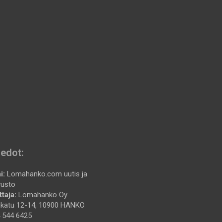
iedot:
i:
Lomahanko.com uutis ja
vusto
taja:
Lomahanko Oy
katu 12-14, 10900 HANKO
 544 6425