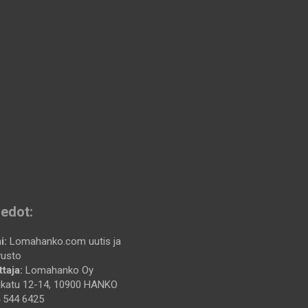
iedot:
i:
Lomahanko.com uutis ja
vusto
taja:
Lomahanko Oy
katu 12-14, 10900 HANKO
 544 6425