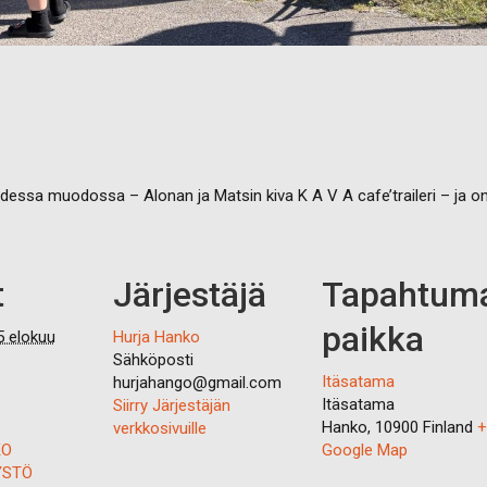
dessa muodossa – Alonan ja Matsin kiva K A V A cafe’traileri – ja 
t
Järjestäjä
Tapahtum
paikka
5 elokuu
Hurja Hanko
Sähköposti
Itäsatama
hurjahango@gmail.com
Itäsatama
Siirry Järjestäjän
Hanko
,
10900
Finland
+
verkkosivuille
KO
Google Map
YSTÖ