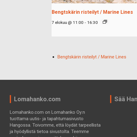
Bengtskärin risteilyt / Marine Lines
7 elokuu @ 11:00
-
16:30
Bengtskärin risteilyt / Marine Lines
Lomahanko.com
Sää Ha
Lomahanko.com on Lomahanko Oy:n
tuottama uutis- ja tapahtumasivusto
Hangossa. Toivomme, että löydät tarpeellista
ja hyödyllistä tietoa sivustolta. Teemme