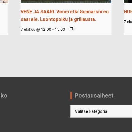
VENE JA SAARI. Veneretki Gunnarsören
HU
saarele. Luontopolku ja grillausta.
7 el
7 elokuu @ 12:00
-
15:00
nko
Postausaiheet
Postausaiheet