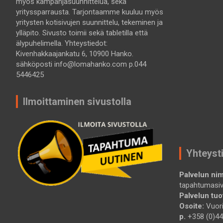
myös kampanjasuunnittelua, sekä
yrityssparrausta. Tarjontaamme kuuluu myös
yritysten kotisivujen suunnittelu, tekeminen ja
ylläpito. Sivusto toimii sekä tabletilla että
älypuhelimella. Yhteystiedot:
Kivenhakkaajankatu 6, 10900 Hanko.
sähköposti info@lomahanko.com p.044
5446425
Ilmoittaminen sivustolla
Yhteyst
Palvelun nim
tapahtumasi
Palvelun tuot
Osoite:
Vuori
p.
+358 (0)44