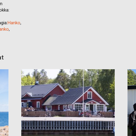
en
okka:
gia:
Hanko
,
Hanko
,
at