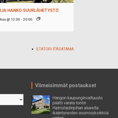
RJA HANKO SUURLÄHETYSTÖ
okuu @ 12:00
-
20:00
ILTATORI ITÄSATAMA
Viimeisimmät postaukset
Hangon kaupunginvaltuusto
päätti varata tontin
Halmstadinpihan alueelta
ikääntyneiden asumisyksikköä
varten