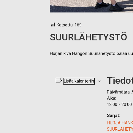
Katsottu:
169
SUURLÄHETYSTÖ
Hurjan kiva Hangon Suurlähetystö palaa uu
Tiedo
Lisää kalenteriin
Päivämäärä:
Aika:
12:00 - 20:00
Sarjat:
HURJA HAN
SUURLÄHET