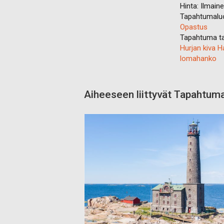
Hinta:
Ilmain
Tapahtumalu
Opastus
Tapahtuma ta
Hurjan kiva 
lomahanko
Aiheeseen liittyvät Tapahtum