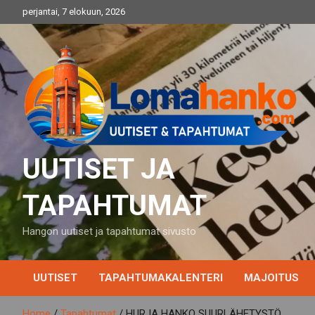
Skip
perjantai, 7 elokuun, 2026
to
content
UUTISET JA
TAPAHTUMAT
Hangon uutiset ja tapahtumat sivusto
UUTISET
TAPAHTUMAKALENTERI
MAJOITUS
Home
Tapahtumat
HURJA HANKO SUURLÄHETYSTÖ