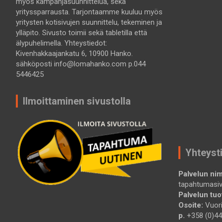
myös kampanjasuunnittelua, sekä
yrityssparrausta. Tarjontaamme kuuluu myös
yritysten kotisivujen suunnittelu, tekeminen ja
ylläpito. Sivusto toimii sekä tabletilla että
älypuhelimella. Yhteystiedot:
Kivenhakkaajankatu 6, 10900 Hanko.
sähköposti info@lomahanko.com p.044
5446425
Ilmoittaminen sivustolla
Yhteyst
Palvelun nim
tapahtumasi
Palvelun tuot
Osoite:
Vuori
p.
+358 (0)44