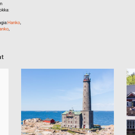
en
okka:
gia:
Hanko
,
Hanko
,
at