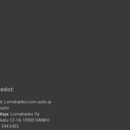
iedot:
i:
Lomahanko.com uutis ja
vusto
taja:
Lomahanko Oy
katu 12-14, 10900 HANKO
 544 6425