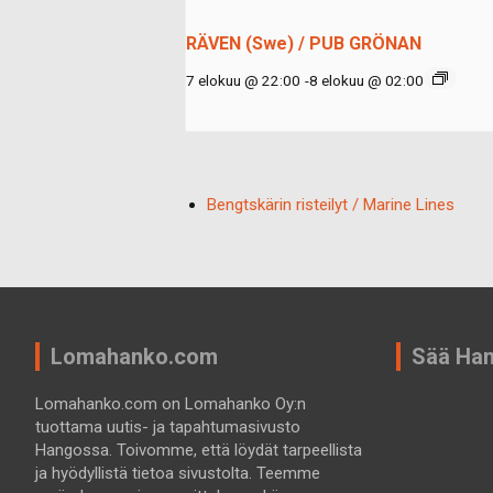
RÄVEN (Swe) / PUB GRÖNAN
7 elokuu @ 22:00
-
8 elokuu @ 02:00
Bengtskärin risteilyt / Marine Lines
Lomahanko.com
Sää Ha
Lomahanko.com on Lomahanko Oy:n
tuottama uutis- ja tapahtumasivusto
Hangossa. Toivomme, että löydät tarpeellista
ja hyödyllistä tietoa sivustolta. Teemme