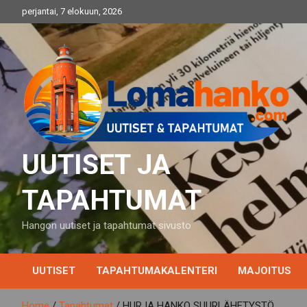
Skip
perjantai, 7 elokuun, 2026
to
content
UUTISET JA
TAPAHTUMAT
Hangon uutiset ja tapahtumat sivusto
UUTISET
TAPAHTUMAKALENTERI
MAJOITUS
Home
Tapahtumat
HURJA HANKO SUURLÄHETYSTÖ