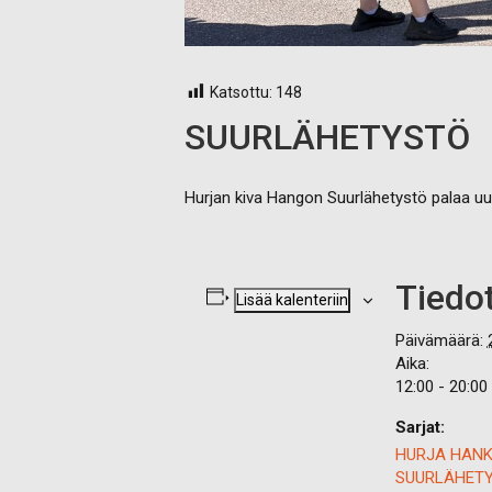
Katsottu:
148
SUURLÄHETYSTÖ
Hurjan kiva Hangon Suurlähetystö palaa uu
Tiedo
Lisää kalenteriin
Päivämäärä:
Aika:
12:00 - 20:00
Sarjat:
HURJA HAN
SUURLÄHET