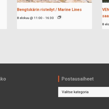
Bengtskärin risteilyt / Marine Lines
VEN
saa
8 elokuu @ 11:00
-
16:30
8 el
nko
Postausaiheet
Postausaiheet