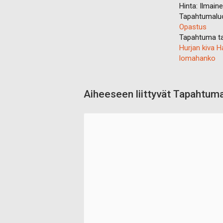
Hinta:
Ilmain
Tapahtumalu
Opastus
Tapahtuma ta
Hurjan kiva 
lomahanko
Aiheeseen liittyvät Tapahtum