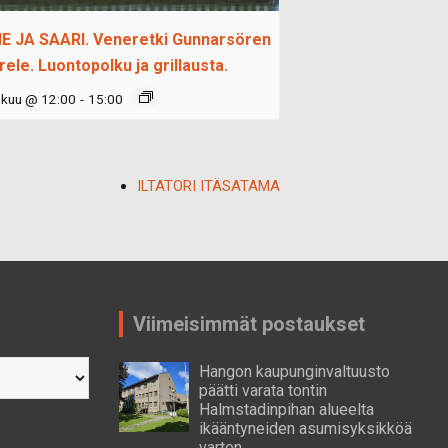
E JA SAARI. Veneretki Gunnarsören
rele. Luontopolku ja grillausta.
okuu @ 12:00
-
15:00
ILTATORI ITÄSATAMA
Viimeisimmät postaukset
Hangon kaupunginvaltuusto
päätti varata tontin
Halmstadinpihan alueelta
ikääntyneiden asumisyksikköä
varten