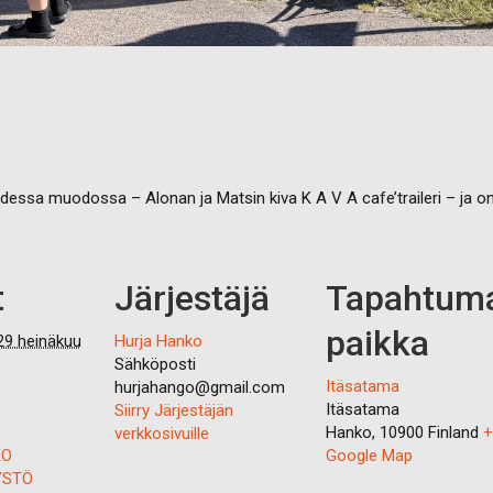
dessa muodossa – Alonan ja Matsin kiva K A V A cafe’traileri – ja 
t
Järjestäjä
Tapahtum
paikka
29 heinäkuu
Hurja Hanko
Sähköposti
Itäsatama
hurjahango@gmail.com
Itäsatama
Siirry Järjestäjän
Hanko
,
10900
Finland
+
verkkosivuille
KO
Google Map
YSTÖ