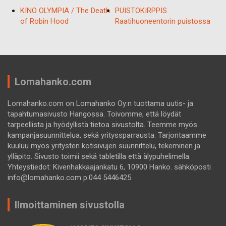
KINO OLYMPIA / The Death
PUISTOKIRPPIS
of Robin Hood
Raatihuoneentorin puistossa
Lomahanko.com
Lomahanko.com on Lomahanko Oy:n tuottama uutis- ja
tapahtumasivusto Hangossa. Toivomme, että löydät
tarpeellista ja hyödyllistä tietoa sivustolta. Teemme myös
kampanjasuunnittelua, sekä yrityssparrausta. Tarjontaamme
kuuluu myös yritysten kotisivujen suunnittelu, tekeminen ja
ylläpito. Sivusto toimii sekä tabletilla että älypuhelimella.
Yhteystiedot: Kivenhakkaajankatu 6, 10900 Hanko. sähköposti
info@lomahanko.com p.044 5446425
Ilmoittaminen sivustolla