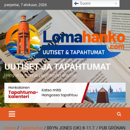
Skip
Suomi
perjantai, 7 elokuun, 2026
to
content
UUTISET JA TAPAHTUMAT
Hangon uutiset ja tapahtumat sivusto
Home
Tapahtumat
BRYN JONES (UK) 8-11.7. / PUB GRÖNAN