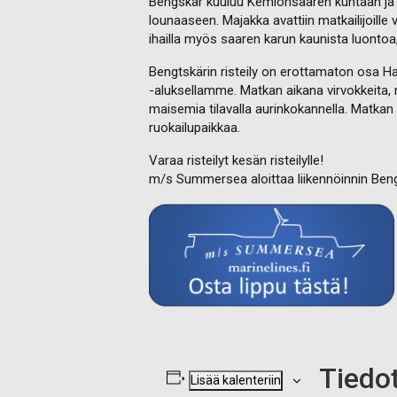
Bengskär kuuluu Kemiönsaaren kuntaan ja s
lounaaseen. Majakka avattiin matkailijoille 
ihailla myös saaren karun kaunista luonto
Bengtskärin risteily on erottamaton osa 
-aluksellamme. Matkan aikana virvokkeita, m
maisemia tilavalla aurinkokannella. Matkan 
ruokailupaikkaa.
Varaa risteilyt kesän risteilylle!
m/s Summersea aloittaa liikennöinnin Ben
Tiedo
Lisää kalenteriin