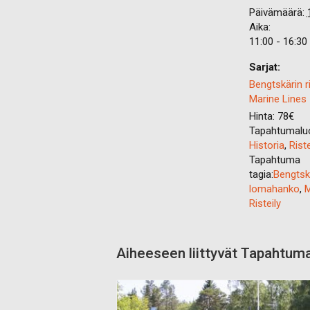
Päivämäärä:
Aika:
11:00 - 16:30
Sarjat:
Bengtskärin ri
Marine Lines
Hinta:
78€
Tapahtumaluo
Historia
,
Riste
Tapahtuma
tagia:
Bengtsk
lomahanko
,
M
Risteily
Aiheeseen liittyvät Tapahtum