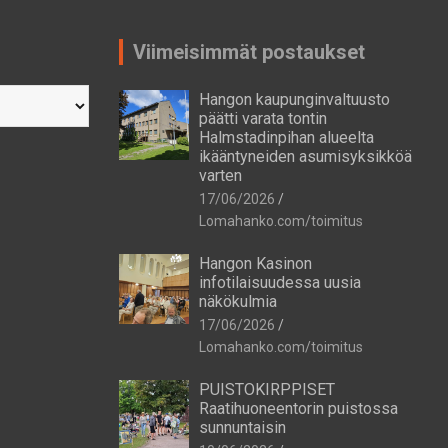
Viimeisimmät postaukset
Hangon kaupunginvaltuusto
päätti varata tontin
Halmstadinpihan alueelta
ikääntyneiden asumisyksikköä
varten
17/06/2026
Lomahanko.com/toimitus
Hangon Kasinon
infotilaisuudessa uusia
näkökulmia
17/06/2026
Lomahanko.com/toimitus
PUISTOKIRPPISET
Raatihuoneentorin puistossa
sunnuntaisin