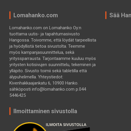
Lomahanko.com
Sää Ha
Lomahanko.com on Lomahanko Oy:n
tuottama uutis- ja tapahtumasivusto
Hangossa. Toivomme, että löydät tarpeellista
ja hyödyllistä tietoa sivustolta. Teemme
myös kampanjasuunnittelua, sekä
yrityssparrausta. Tarjontaamme kuuluu myös
yritysten kotisivujen suunnittelu, tekeminen ja
ylläpito. Sivusto toimii sekä tabletilla että
älypuhelimella. Yhteystiedot:
Kivenhakkaajankatu 6, 10900 Hanko.
sähköposti info@lomahanko.com p.044
5446425
Ilmoittaminen sivustolla