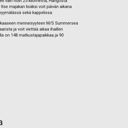
li vain noin 25 kilometriä, Hangosta
 Itse majakan lisäksi voit päivän aikana
omyymälässä sekä kappelissa.
herikkaaseen menneisyyteen M/S Summersea
ista ja voit viettää aikaa ihaillen
ella on 148 matkustajapaikkaa ja 90
a