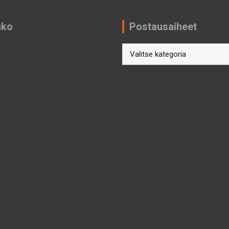
nko
Postausaiheet
Postausaiheet