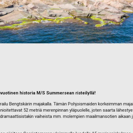
avuotinen historia M/S Summersean risteilyllä!
ierailu Bengtskärin majakalla. Tämän Pohjoismaiden korkeimman maja
ioitettavat 52 metriä merenpinnan yläpuolelle, joten saarta lähesty
 dramaattisistakin vaiheista mm. molempien maailmansotien aikaan ja 