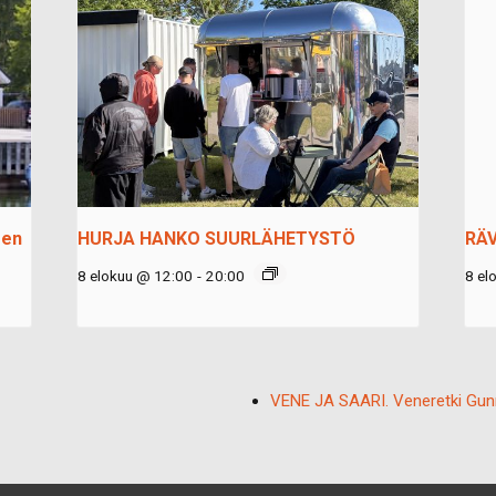
ren
HURJA HANKO SUURLÄHETYSTÖ
RÄV
8 elokuu @ 12:00
-
20:00
8 el
VENE JA SAARI. Veneretki Gunna