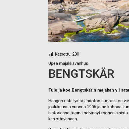
Katsottu:
230
Upea majakkavanhus
BENGTSKÄR
Tule ja koe Bengtskärin majakan yli sat
Hangon risteilyistä ehdoton suosikki on v
joulukuussa vuonna 1906 ja se kohoaa kunn
historiansa aikana selvinnyt monenlaisista
kerrottavanaan.