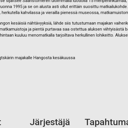
e sijaitsee Saaristomeren uloimmalla luodolla 15 meripeninkulmaa, e
vuonna 1995 ja se on alusta asti ollut erittäin suosittu matkailukohde.
a, herkutella kahvilassa ja vierailla pienessä museossa, matkamuist
Hangon kesäisiä nähtävyyksiä, lähde siis tutustumaan majakan vai
atkamuistoja ja pientä purtavaa saa ostettua aluksen viihtyisästä baar
hintaan kuuluu menomatkalla tarjoiltava herkullinen lohikeitto. Aluks
gtskärin majakalle Hangosta kesäkuussa
t
Järjestäjä
Tapahtum