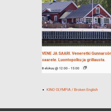
VENE JA SAARI. Veneretki Gunnarsö
saarele. Luontopolku ja grillausta.
8 elokuu @ 12:00
-
15:00
KINO OLYMPIA / Broken English