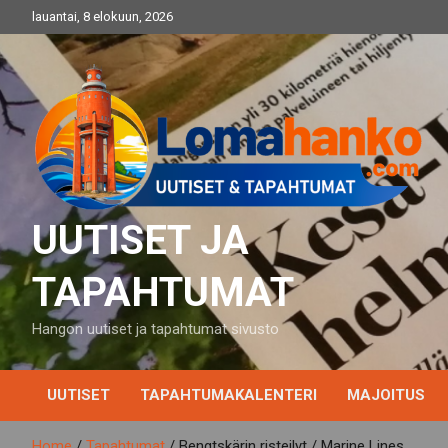
Skip
lauantai, 8 elokuun, 2026
to
content
UUTISET JA
TAPAHTUMAT
Hangon uutiset ja tapahtumat sivusto
UUTISET
TAPAHTUMAKALENTERI
MAJOITUS
Home
Tapahtumat
Bengtskärin risteilyt / Marine Lines