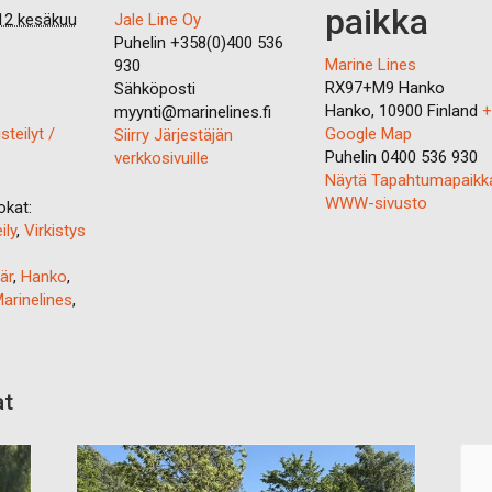
paikka
12 kesäkuu
Jale Line Oy
Puhelin
+358(0)400 536
Marine Lines
930
RX97+M9 Hanko
Sähköposti
Hanko
,
10900
Finland
+
myynti@marinelines.fi
steilyt /
Google Map
Siirry Järjestäjän
Puhelin
0400 536 930
verkkosivuille
Näytä Tapahtumapaikk
WWW-sivusto
kat:
ily
,
Virkistys
är
,
Hanko
,
arinelines
,
at