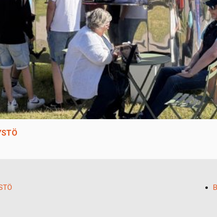
YSTÖ
STÖ
B