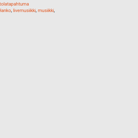
tolatapahtuma
Hanko
,
livemusiikki
,
musiikki
,