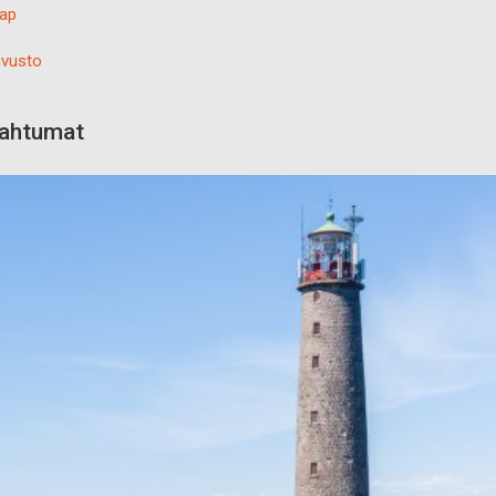
ap
vusto
pahtumat