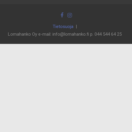
Tietosuoja
Lomahanko Oy e-mail: info@lomahanko.fi p. 044 544 64 25