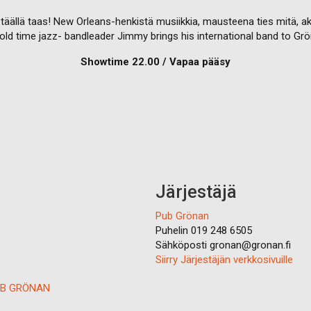
täällä taas! New Orleans-henkistä musiikkia, mausteena ties mitä, akr
 old time jazz- bandleader Jimmy brings his international band to Grö
Showtime 22.00 / Vapaa pääsy
Järjestäjä
Pub Grönan
Puhelin
019 248 6505
Sähköposti
gronan@gronan.fi
Siirry Järjestäjän verkkosivuille
 PUB GRÖNAN