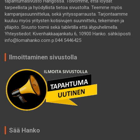
tapahtumasivusto Hangossa. Toivomme, että löydät
tarpeellista ja hyödyllistä tietoa sivustolta. Teemme myös
kampanjasuunnittelua, sekä yrityssparrausta. Tarjontaamme
kuuluu myös yritysten kotisivujen suunnittelu, tekeminen ja
ylläpito. Sivusto toimii sekä tabletilla että älypuhelimella.
Yhteystiedot: Kivenhakkaajankatu 6, 10900 Hanko. sähköposti
info@lomahanko.com p.044 5446425
Ilmoittaminen sivustolla
Sää Hanko