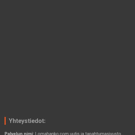
Yhteystiedot:
Palvelun nimi:
Lomahanko.com uutis ja tapahtumasivusto