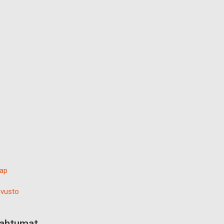
ap
vusto
pahtumat