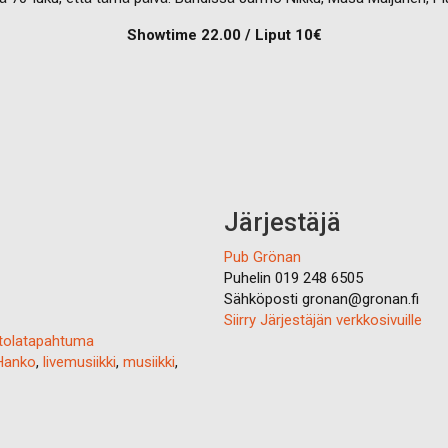
Showtime 22.00 / Liput 10€
Järjestäjä
Pub Grönan
Puhelin
019 248 6505
Sähköposti
gronan@gronan.fi
Siirry Järjestäjän verkkosivuille
tolatapahtuma
Hanko
,
livemusiikki
,
musiikki
,