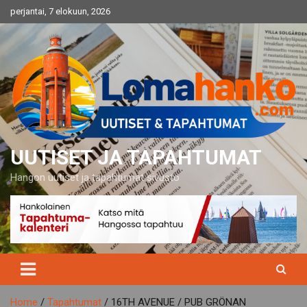
Skip
perjantai, 7 elokuun, 2026
to
content
UUTISET JA TAPAHTUMAT
Hangon uutiset ja tapahtumat sivusto
Home
Tapahtumat
16TH AVENUE / PUB GRÖNAN