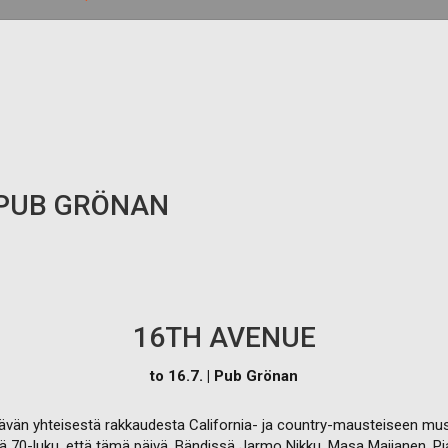
 PUB GRÖNAN
16TH AVENUE
to 16.7. | Pub Grönan
ävän yhteisestä rakkaudesta California- ja country-mausteiseen mus
ä 70-luku, että tämä päivä. Bändissä Jarmo Nikku, Masa Maijanen, Pi