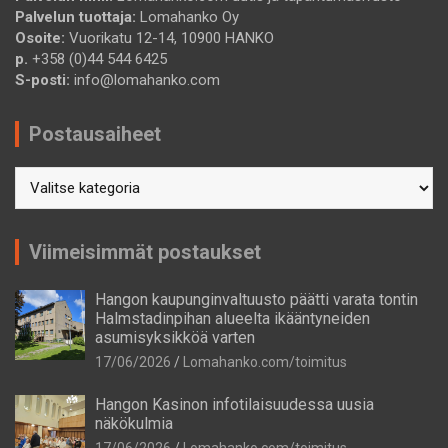
Palvelun tuottaja:
Lomahanko Oy
Osoite:
Vuorikatu 12-14, 10900 HANKO
p.
+358 (0)44 544 6425
S-posti:
info@lomahanko.com
Postausaiheet
Postausaiheet
Viimeisimmät postaukset
Hangon kaupunginvaltuusto päätti varata tontin
Halmstadinpihan alueelta ikääntyneiden
asumisyksikköä varten
17/06/2026
Lomahanko.com/toimitus
Hangon Kasinon infotilaisuudessa uusia
näkökulmia
17/06/2026
Lomahanko.com/toimitus