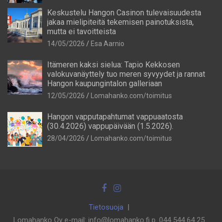
Keskustelu Hangon Casinon tulevaisuudesta
jakaa mielipiteitä tekemisen painotuksista,
mutta ei tavoitteista
14/05/2026
Esa Aarnio
Itämeren kaksi sielua: Tapio Kekkosen
valokuvanäyttely tuo meren syvyydet ja rannat
Hangon kaupungintalon galleriaan
12/05/2026
Lomahanko.com/toimitus
Hangon vapputapahtumat vappuaatosta
(30.4.2026) vappupäivään (1.5.2026).
28/04/2026
Lomahanko.com/toimitus
Tietosuoja
Lomahanko Oy e-mail: info@lomahanko.fi p. 044 544 64 25