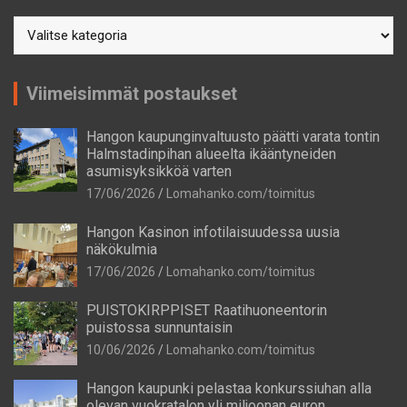
Postausaiheet
Viimeisimmät postaukset
Hangon kaupunginvaltuusto päätti varata tontin
Halmstadinpihan alueelta ikääntyneiden
asumisyksikköä varten
17/06/2026
Lomahanko.com/toimitus
Hangon Kasinon infotilaisuudessa uusia
näkökulmia
17/06/2026
Lomahanko.com/toimitus
PUISTOKIRPPISET Raatihuoneentorin
puistossa sunnuntaisin
10/06/2026
Lomahanko.com/toimitus
Hangon kaupunki pelastaa konkurssiuhan alla
olevan vuokratalon yli miljoonan euron