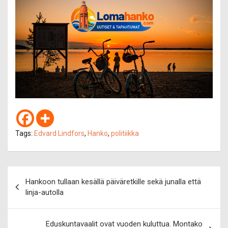
Tags:
Edvard Lindfors
,
Hanko
,
politiikka
Artikkelien
Hankoon tullaan kesällä päiväretkille sekä junalla että
selaus
linja-autolla
Eduskuntavaalit ovat vuoden kuluttua. Montako