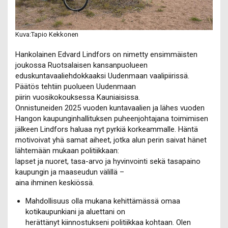
Kuva:Tapio Kekkonen
Hankolainen Edvard Lindfors on nimetty ensimmäisten
joukossa Ruotsalaisen kansanpuolueen
eduskuntavaaliehdokkaaksi Uudenmaan vaalipiirissä.
Päätös tehtiin puolueen Uudenmaan
piirin vuosikokouksessa Kauniaisissa.
Onnistuneiden 2025 vuoden kuntavaalien ja lähes vuoden
Hangon kaupunginhallituksen puheenjohtajana toimimisen
jälkeen Lindfors haluaa nyt pyrkiä korkeammalle. Häntä
motivoivat yhä samat aiheet, jotka alun perin saivat hänet
lähtemään mukaan politiikkaan:
lapset ja nuoret, tasa-arvo ja hyvinvointi sekä tasapaino
kaupungin ja maaseudun välillä –
aina ihminen keskiössä.
Mahdollisuus olla mukana kehittämässä omaa
kotikaupunkiani ja aluettani on
herättänyt kiinnostukseni politiikkaa kohtaan. Olen