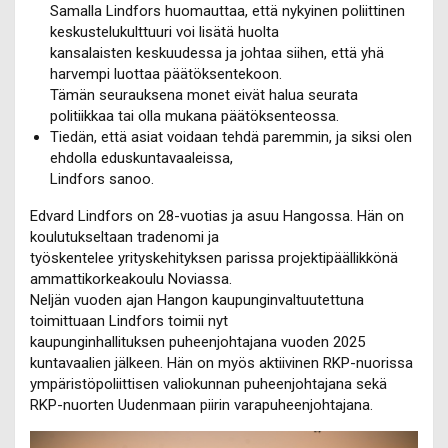
Samalla Lindfors huomauttaa, että nykyinen poliittinen
keskustelukulttuuri voi lisätä huolta
kansalaisten keskuudessa ja johtaa siihen, että yhä
harvempi luottaa päätöksentekoon.
Tämän seurauksena monet eivät halua seurata
politiikkaa tai olla mukana päätöksenteossa.
Tiedän, että asiat voidaan tehdä paremmin, ja siksi olen
ehdolla eduskuntavaaleissa,
Lindfors sanoo.
Edvard Lindfors on 28-vuotias ja asuu Hangossa. Hän on
koulutukseltaan tradenomi ja
työskentelee yrityskehityksen parissa projektipäällikkönä
ammattikorkeakoulu Noviassa.
Neljän vuoden ajan Hangon kaupunginvaltuutettuna
toimittuaan Lindfors toimii nyt
kaupunginhallituksen puheenjohtajana vuoden 2025
kuntavaalien jälkeen. Hän on myös aktiivinen RKP-nuorissa
ympäristöpoliittisen valiokunnan puheenjohtajana sekä
RKP-nuorten Uudenmaan piirin varapuheenjohtajana.