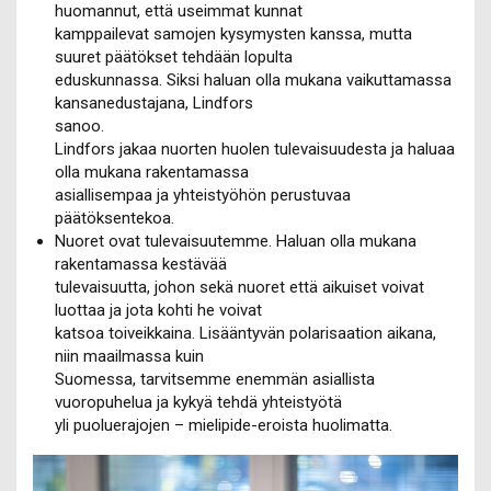
huomannut, että useimmat kunnat
kamppailevat samojen kysymysten kanssa, mutta
suuret päätökset tehdään lopulta
eduskunnassa. Siksi haluan olla mukana vaikuttamassa
kansanedustajana, Lindfors
sanoo.
Lindfors jakaa nuorten huolen tulevaisuudesta ja haluaa
olla mukana rakentamassa
asiallisempaa ja yhteistyöhön perustuvaa
päätöksentekoa.
Nuoret ovat tulevaisuutemme. Haluan olla mukana
rakentamassa kestävää
tulevaisuutta, johon sekä nuoret että aikuiset voivat
luottaa ja jota kohti he voivat
katsoa toiveikkaina. Lisääntyvän polarisaation aikana,
niin maailmassa kuin
Suomessa, tarvitsemme enemmän asiallista
vuoropuhelua ja kykyä tehdä yhteistyötä
yli puoluerajojen – mielipide-eroista huolimatta.