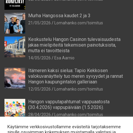
Murha Hangossa kaudet 2 ja 3
21/05/2026
Lomahanko.com/toimitus
Keskustelu Hangon Casinon tulevaisuudesta
jakaa mielipiteitä tekemisen painotuksista,
mutta ei tavoitteista
14/05/2026
Esa Aarnio
Itämeren kaksi sielua: Tapio Kekkosen
valokuvanäyttely tuo meren syvyydet ja rannat
Hangon kaupungintalon galleriaan
12/05/2026
Lomahanko.com/toimitus
Hangon vapputapahtumat vappuaatosta
(30.4.2026) vappupäivään (1.5.2026).
28/04/2026
Lomahanko.com/toimitus
Käytämme verkkosivustollamme evästeitä tarjotaksemme
sinulle osuvimman kokemuksen muistamalla valintasi ja