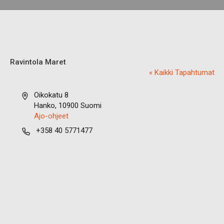
Ravintola Maret
« Kaikki Tapahtumat
O
Oikokatu 8
s
Hanko
,
10900
Suomi
o
Ajo-ohjeet
i
P
+358 40 5771477
t
u
e
h
e
l
i
n