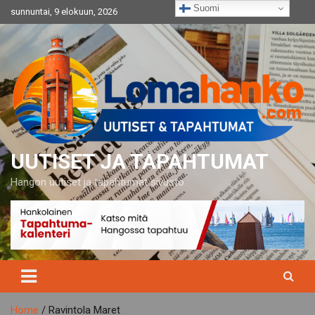
Skip
Suomi
sunnuntai, 9 elokuun, 2026
to
content
UUTISET JA TAPAHTUMAT
Hangon uutiset ja tapahtumat sivusto
Home
Ravintola Maret