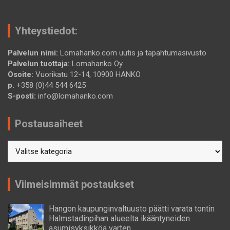
Yhteystiedot:
Palvelun nimi:
Lomahanko.com uutis ja tapahtumasivusto
Palvelun tuottaja:
Lomahanko Oy
Osoite:
Vuorikatu 12-14, 10900 HANKO
p.
+358 (0)44 544 6425
S-posti:
info@lomahanko.com
Postausaiheet
Postausaiheet
Viimeisimmät postaukset
Hangon kaupunginvaltuusto päätti varata tontin
Halmstadinpihan alueelta ikääntyneiden
asumisyksikköä varten