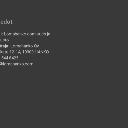
iedot:
i:
Lomahanko.com uutis ja
vusto
taja:
Lomahanko Oy
katu 12-14, 10900 HANKO
 544 6425
@lomahanko.com