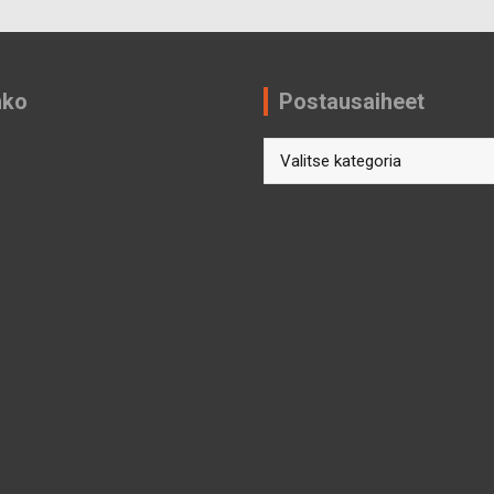
nko
Postausaiheet
Postausaiheet