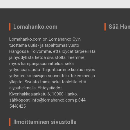
Lomahanko.com
Sää Ha
Lomahanko.com on Lomahanko Oy:n
tuottama uutis- ja tapahtumasivusto
Hangossa. Toivomme, että löydät tarpeellista
ja hyödyllistä tietoa sivustolta. Teemme
myös kampanjasuunnittelua, sekä
yrityssparrausta. Tarjontaamme kuuluu myös
yritysten kotisivujen suunnittelu, tekeminen ja
ylläpito. Sivusto toimii sekä tabletilla että
älypuhelimella. Yhteystiedot:
Kivenhakkaajankatu 6, 10900 Hanko.
sähköposti info@lomahanko.com p.044
5446425
Ilmoittaminen sivustolla