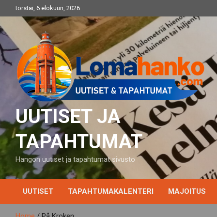
Skip
torstai, 6 elokuun, 2026
to
content
UUTISET JA
TAPAHTUMAT
Hangon uutiset ja tapahtumat sivusto
UUTISET
TAPAHTUMAKALENTERI
MAJOITUS
Home
På Kroken