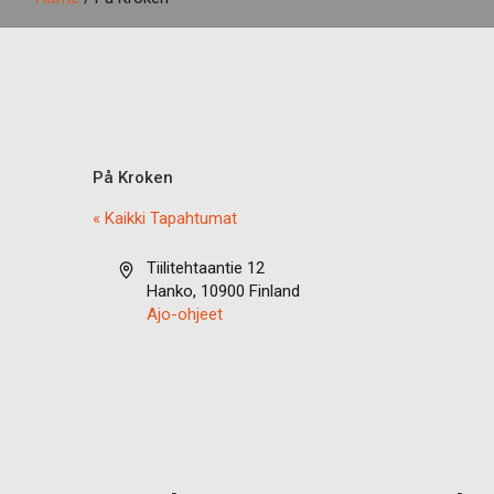
På Kroken
« Kaikki Tapahtumat
O
Tiilitehtaantie 12
s
Hanko
,
10900
Finland
o
Ajo-ohjeet
i
t
e