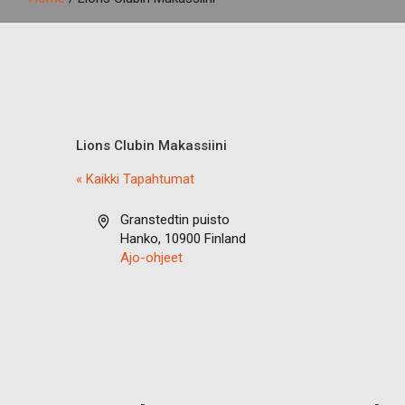
Lions Clubin Makassiini
« Kaikki Tapahtumat
O
Granstedtin puisto
s
Hanko
,
10900
Finland
o
Ajo-ohjeet
i
t
e