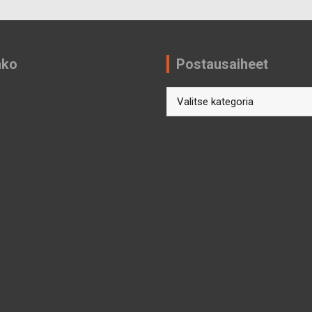
nko
Postausaiheet
Postausaiheet