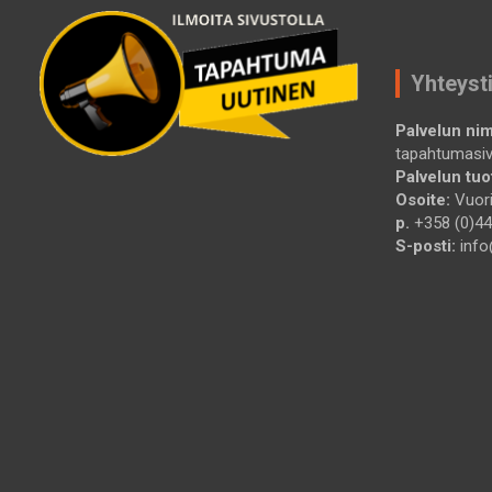
Yhteyst
Palvelun nim
tapahtumasi
Palvelun tuot
Osoite:
Vuori
p.
+358 (0)44
S-posti:
info