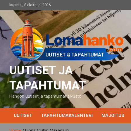
Skip
lauantai, 8 elokuun, 2026
to
content
UUTISET JA
TAPAHTUMAT
Hangon uutiset ja tapahtumat sivusto
UUTISET
TAPAHTUMAKALENTERI
MAJOITUS
Home
Lions Clubin Makassiini