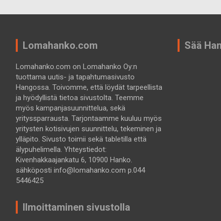
Lomahanko.com
Sää Ha
Lomahanko.com on Lomahanko Oy:n
tuottama uutis- ja tapahtumasivusto
Hangossa. Toivomme, että löydät tarpeellista
ja hyödyllistä tietoa sivustolta. Teemme
myös kampanjasuunnittelua, sekä
yrityssparrausta. Tarjontaamme kuuluu myös
yritysten kotisivujen suunnittelu, tekeminen ja
ylläpito. Sivusto toimii sekä tabletilla että
älypuhelimella. Yhteystiedot:
Kivenhakkaajankatu 6, 10900 Hanko.
sähköposti info@lomahanko.com p.044
5446425
Ilmoittaminen sivustolla