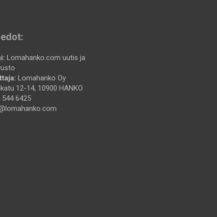
iedot:
i:
Lomahanko.com uutis ja
vusto
taja:
Lomahanko Oy
katu 12-14, 10900 HANKO
 544 6425
@lomahanko.com