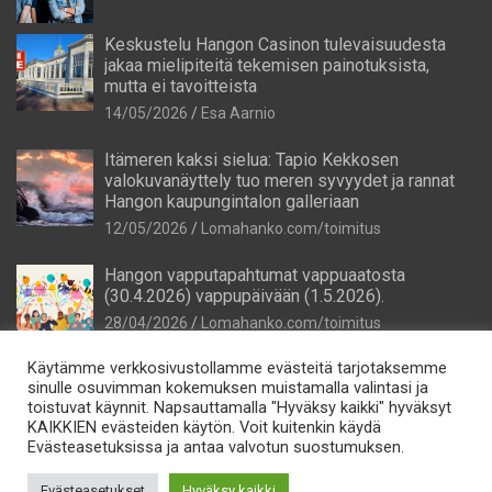
Keskustelu Hangon Casinon tulevaisuudesta
jakaa mielipiteitä tekemisen painotuksista,
mutta ei tavoitteista
14/05/2026
Esa Aarnio
Itämeren kaksi sielua: Tapio Kekkosen
valokuvanäyttely tuo meren syvyydet ja rannat
Hangon kaupungintalon galleriaan
12/05/2026
Lomahanko.com/toimitus
Hangon vapputapahtumat vappuaatosta
(30.4.2026) vappupäivään (1.5.2026).
28/04/2026
Lomahanko.com/toimitus
Käytämme verkkosivustollamme evästeitä tarjotaksemme
sinulle osuvimman kokemuksen muistamalla valintasi ja
toistuvat käynnit. Napsauttamalla "Hyväksy kaikki" hyväksyt
KAIKKIEN evästeiden käytön. Voit kuitenkin käydä
Evästeasetuksissa ja antaa valvotun suostumuksen.
Tietosuoja
Evästeasetukset
Hyväksy kaikki