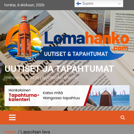
Skip
Suomi
torstai, 6 elokuun, 2026
to
content
UUTISET JA TAPAHTUMAT
Hangon uutiset ja tapahtumat sivusto
Home
Lappohjan lava