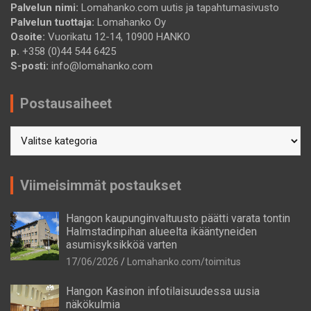
Palvelun nimi:
Lomahanko.com uutis ja tapahtumasivusto
Palvelun tuottaja:
Lomahanko Oy
Osoite:
Vuorikatu 12-14, 10900 HANKO
p.
+358 (0)44 544 6425
S-posti:
info@lomahanko.com
Postausaiheet
Postausaiheet
Viimeisimmät postaukset
Hangon kaupunginvaltuusto päätti varata tontin
Halmstadinpihan alueelta ikääntyneiden
asumisyksikköä varten
17/06/2026
Lomahanko.com/toimitus
Hangon Kasinon infotilaisuudessa uusia
näkökulmia