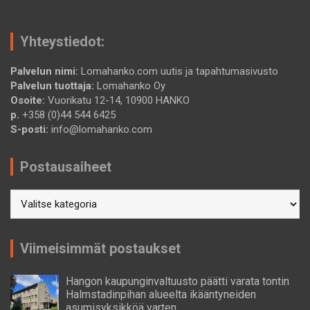
Yhteystiedot:
Palvelun nimi:
Lomahanko.com uutis ja tapahtumasivusto
Palvelun tuottaja:
Lomahanko Oy
Osoite:
Vuorikatu 12-14, 10900 HANKO
p.
+358 (0)44 544 6425
S-posti:
info@lomahanko.com
Postausaiheet
Postausaiheet
Viimeisimmät postaukset
Hangon kaupunginvaltuusto päätti varata tontin
Halmstadinpihan alueelta ikääntyneiden
asumisyksikköä varten