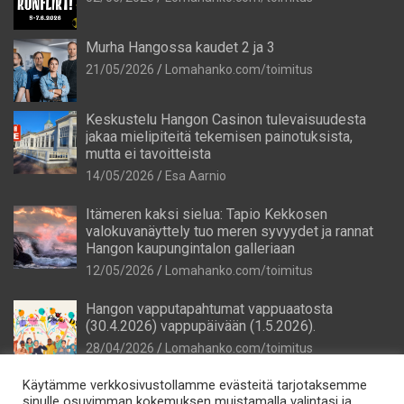
Murha Hangossa kaudet 2 ja 3
21/05/2026
Lomahanko.com/toimitus
Keskustelu Hangon Casinon tulevaisuudesta
jakaa mielipiteitä tekemisen painotuksista,
mutta ei tavoitteista
14/05/2026
Esa Aarnio
Itämeren kaksi sielua: Tapio Kekkosen
valokuvanäyttely tuo meren syvyydet ja rannat
Hangon kaupungintalon galleriaan
12/05/2026
Lomahanko.com/toimitus
Hangon vapputapahtumat vappuaatosta
(30.4.2026) vappupäivään (1.5.2026).
28/04/2026
Lomahanko.com/toimitus
Käytämme verkkosivustollamme evästeitä tarjotaksemme
sinulle osuvimman kokemuksen muistamalla valintasi ja