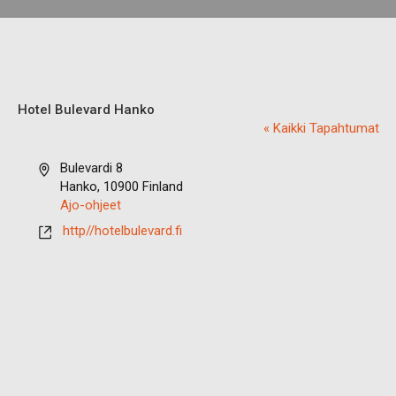
Hotel Bulevard Hanko
« Kaikki Tapahtumat
O
Bulevardi 8
s
Hanko
,
10900
Finland
o
Ajo-ohjeet
i
W
http//hotelbulevard.fi
t
W
e
W
-
s
i
v
u
s