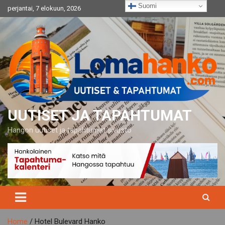
Skip
Suomi
perjantai, 7 elokuun, 2026
to
content
UUTISET JA TAPAHTUMAT
Hangon uutiset ja tapahtumat sivusto
Home
Hotel Bulevard Hanko