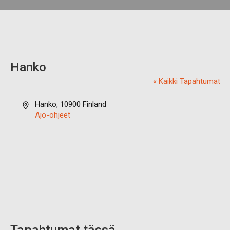
Hanko
« Kaikki Tapahtumat
O
Hanko
,
10900
Finland
s
Ajo-ohjeet
o
i
t
e