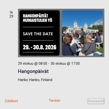
la
29
29 elokuu @ 08:00
-
30 elokuu @ 17:00
Hangonpäivät
Hanko
Hanko, Finland
Tänään
T
Edelliset
Seuraavat
a
T