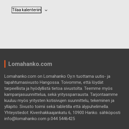
p
a
a
p
Tilaa kalenteriin
h
a
t
h
u
t
m
u
a
m
t
a
t
Lomahanko.com
Lomahanko.com on Lomahanko Oy:n tuottama uutis- ja
tapahtumasivusto Hangossa. Toivomme, että löydät
tarpeellista ja hyödyllistä tietoa sivustolta. Teemme myös
kampanjasuunnittelua, sekä yrityssparrausta. Tarjontaamme
kuuluu myös yritysten kotisivujen suunnittelu, tekeminen ja
ylläpito. Sivusto toimii sekä tabletilla että älypuhelimella.
Yhteystiedot: Kivenhakkaajankatu 6, 10900 Hanko. sähköposti
info@lomahanko.com p.044 5446425