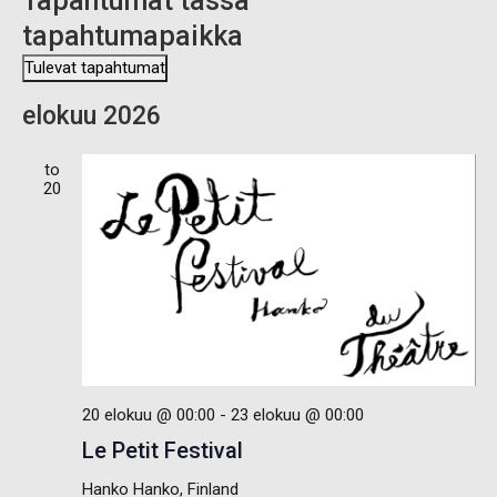
Tapahtumat tässä
tapahtumapaikka
Tulevat tapahtumat
V
elokuu 2026
a
l
i
to
t
20
s
e
p
ä
i
v
ä
.
20 elokuu @ 00:00
-
23 elokuu @ 00:00
Le Petit Festival
Hanko
Hanko, Finland