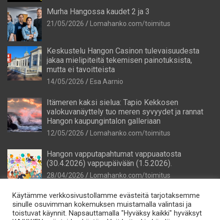
Murha Hangossa kaudet 2 ja 3
21/05/2026
Lomahanko.com/toimitus
Keskustelu Hangon Casinon tulevaisuudesta
jakaa mielipiteitä tekemisen painotuksista,
mutta ei tavoitteista
14/05/2026
Esa Aarnio
Itämeren kaksi sielua: Tapio Kekkosen
valokuvanäyttely tuo meren syvyydet ja rannat
Hangon kaupungintalon galleriaan
12/05/2026
Lomahanko.com/toimitus
Hangon vapputapahtumat vappuaatosta
(30.4.2026) vappupäivään (1.5.2026).
28/04/2026
Lomahanko.com/toimitus
Käytämme verkkosivustollamme evästeitä tarjotaksemme
sinulle osuvimman kokemuksen muistamalla valintasi ja
toistuvat käynnit. Napsauttamalla "Hyväksy kaikki" hyväksyt