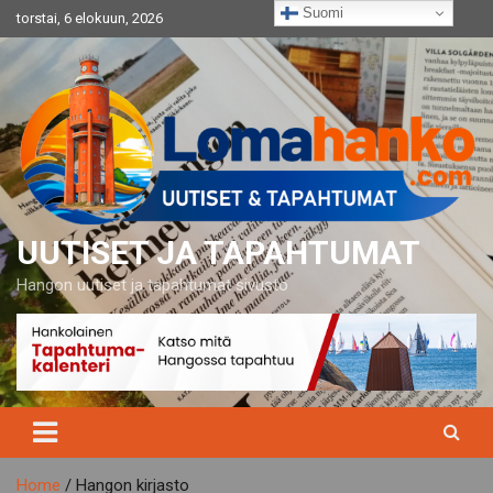
Skip
Suomi
torstai, 6 elokuun, 2026
to
content
UUTISET JA TAPAHTUMAT
Hangon uutiset ja tapahtumat sivusto
Home
Hangon kirjasto