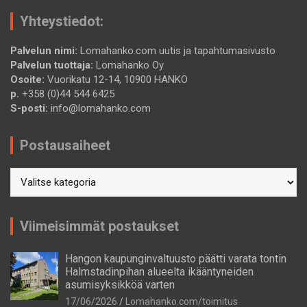
Yhteystiedot:
Palvelun nimi:
Lomahanko.com uutis ja tapahtumasivusto
Palvelun tuottaja:
Lomahanko Oy
Osoite:
Vuorikatu 12-14, 10900 HANKO
p.
+358 (0)44 544 6425
S-posti:
info@lomahanko.com
Postausaiheet
Postausaiheet
Viimeisimmät postaukset
Hangon kaupunginvaltuusto päätti varata tontin
Halmstadinpihan alueelta ikääntyneiden
asumisyksikköä varten
17/06/2026
Lomahanko.com/toimitus