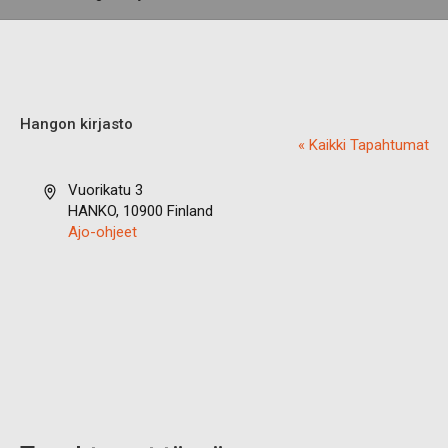
Hangon kirjasto
« Kaikki Tapahtumat
O
Vuorikatu 3
s
HANKO
,
10900
Finland
o
Ajo-ohjeet
i
t
e