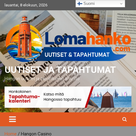
Skip
Suomi
lauantai, 8 elokuun, 2026
to
content
UUTISET JA TAPAHTUMAT
Hangon uutiset ja tapahtumat sivusto
Home
Hangon Casino