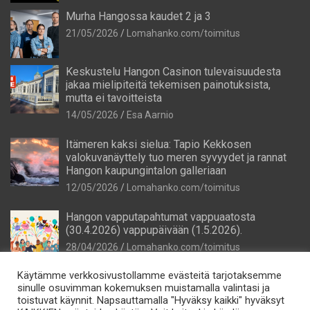
Murha Hangossa kaudet 2 ja 3
21/05/2026
Lomahanko.com/toimitus
Keskustelu Hangon Casinon tulevaisuudesta
jakaa mielipiteitä tekemisen painotuksista,
mutta ei tavoitteista
14/05/2026
Esa Aarnio
Itämeren kaksi sielua: Tapio Kekkosen
valokuvanäyttely tuo meren syvyydet ja rannat
Hangon kaupungintalon galleriaan
12/05/2026
Lomahanko.com/toimitus
Hangon vapputapahtumat vappuaatosta
(30.4.2026) vappupäivään (1.5.2026).
28/04/2026
Lomahanko.com/toimitus
Käytämme verkkosivustollamme evästeitä tarjotaksemme
sinulle osuvimman kokemuksen muistamalla valintasi ja
toistuvat käynnit. Napsauttamalla "Hyväksy kaikki" hyväksyt