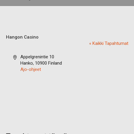
Hangon Casino
« Kaikki Tapahtumat
O
Appelgrenintie 10
s
Hanko
,
10900
Finland
o
Ajo-ohjeet
i
t
e