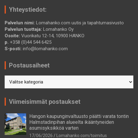
Yhteystiedot:
Palvelun nimi:
Lomahanko.com uutis ja tapahtumasivusto
Palvelun tuottaja:
Lomahanko Oy
Osoite:
Vuorikatu 12-14, 10900 HANKO
p.
+358 (0)44 544 6425
S-posti:
info@lomahanko.com
Postausaiheet
Postausaiheet
Viimeisimmät postaukset
Hangon kaupunginvaltuusto päätti varata tontin
Halmstadinpihan alueelta ikääntyneiden
asumisyksikköä varten
17/06/2026
Lomahanko.com/toimitus