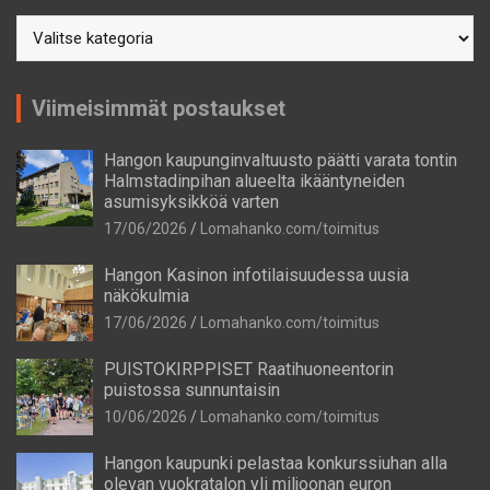
Postausaiheet
Viimeisimmät postaukset
Hangon kaupunginvaltuusto päätti varata tontin
Halmstadinpihan alueelta ikääntyneiden
asumisyksikköä varten
17/06/2026
Lomahanko.com/toimitus
Hangon Kasinon infotilaisuudessa uusia
näkökulmia
17/06/2026
Lomahanko.com/toimitus
PUISTOKIRPPISET Raatihuoneentorin
puistossa sunnuntaisin
10/06/2026
Lomahanko.com/toimitus
Hangon kaupunki pelastaa konkurssiuhan alla
olevan vuokratalon yli miljoonan euron