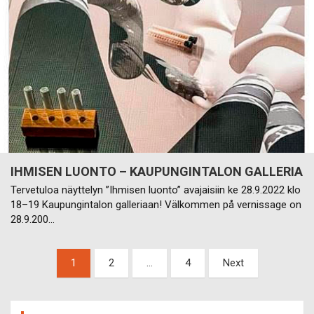
IHMISEN LUONTO – KAUPUNGINTALON GALLERIA
Tervetuloa näyttelyn ”Ihmisen luonto” avajaisiin ke 28.9.2022 klo
18–19 Kaupungintalon galleriaan! Välkommen på vernissage on
28.9.200…
Artikkelien
1
2
…
4
Next
sivutus