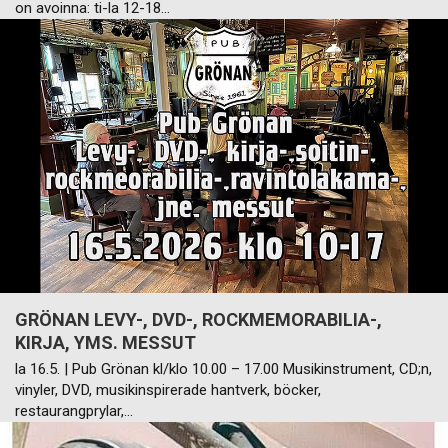
on avoinna: ti-la 12-18…
GRÖNAN LEVY-, DVD-, ROCKMEMORABILIA-,
KIRJA, YMS. MESSUT
la 16.5. | Pub Grönan kl/klo 10.00 – 17.00 Musikinstrument, CD;n,
vinyler, DVD, musikinspirerade hantverk, böcker,
restaurangprylar,…