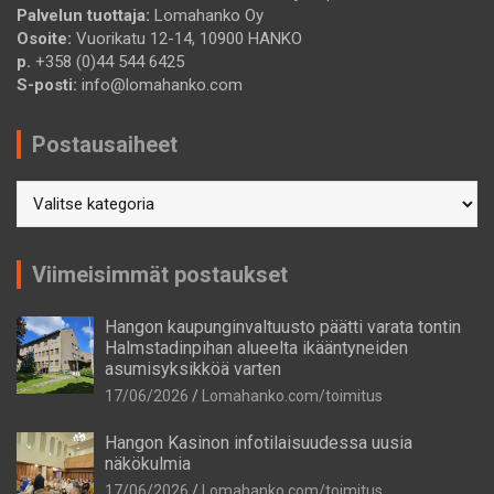
Palvelun tuottaja:
Lomahanko Oy
Osoite:
Vuorikatu 12-14, 10900 HANKO
p.
+358 (0)44 544 6425
S-posti:
info@lomahanko.com
Postausaiheet
Postausaiheet
Viimeisimmät postaukset
Hangon kaupunginvaltuusto päätti varata tontin
Halmstadinpihan alueelta ikääntyneiden
asumisyksikköä varten
17/06/2026
Lomahanko.com/toimitus
Hangon Kasinon infotilaisuudessa uusia
näkökulmia
17/06/2026
Lomahanko.com/toimitus