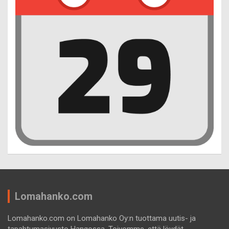
Lomahanko.com
Lomahanko.com on Lomahanko Oy:n tuottama uutis- ja