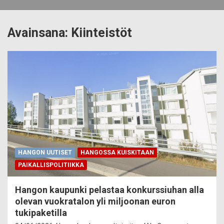
Avainsana:
Kiinteistöt
HANGON UUTISET
HANGOSSA KUISKITAAN
PAIKALLISPOLITIIKKA
Hangon kaupunki pelastaa konkurssiuhan alla
olevan vuokratalon yli miljoonan euron
tukipaketilla