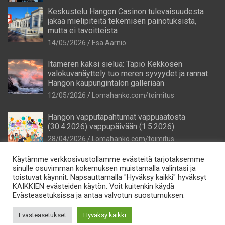
Keskustelu Hangon Casinon tulevaisuudesta
jakaa mielipiteitä tekemisen painotuksista,
mutta ei tavoitteista
14/05/2026
Esa Aarnio
Itämeren kaksi sielua: Tapio Kekkosen
valokuvanäyttely tuo meren syvyydet ja rannat
Hangon kaupungintalon galleriaan
12/05/2026
Lomahanko.com/toimitus
Hangon vapputapahtumat vappuaatosta
(30.4.2026) vappupäivään (1.5.2026).
28/04/2026
Lomahanko.com/toimitus
Käytämme verkkosivustollamme evästeitä tarjotaksemme
sinulle osuvimman kokemuksen muistamalla valintasi ja
toistuvat käynnit. Napsauttamalla "Hyväksy kaikki" hyväksyt
KAIKKIEN evästeiden käytön. Voit kuitenkin käydä
Evästeasetuksissa ja antaa valvotun suostumuksen.
Tietosuoja
Evästeasetukset
Hyväksy kaikki
Lomahanko Oy e-mail: info@lomahanko.fi p. 044 544 64 25