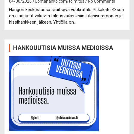
04/06/2026
Lomahanko.com/toimitus
No Comments
Hangon keskustassa sijaitseva vuokratalo Pitkäkatu 43ssa
on ajautunut vakaviin talousvaikeuksiin julkisivuremontin ja
hissihankkeen jälkeen. Yhtiöllä on…
HANKOUUTISIA MUISSA MEDIOISSA