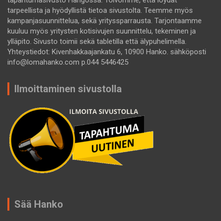
tapahtumasivusto Hangossa. Toivomme, että löydät
tarpeellista ja hyödyllistä tietoa sivustolta. Teemme myös
kampanjasuunnittelua, sekä yrityssparrausta. Tarjontaamme
kuuluu myös yritysten kotisivujen suunnittelu, tekeminen ja
ylläpito. Sivusto toimii sekä tabletilla että älypuhelimella.
Yhteystiedot: Kivenhakkaajankatu 6, 10900 Hanko. sähköposti
info@lomahanko.com p.044 5446425
Ilmoittaminen sivustolla
Sää Hanko