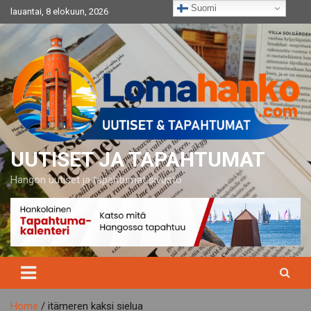
Skip
Suomi
lauantai, 8 elokuun, 2026
to
content
UUTISET JA TAPAHTUMAT
Hangon uutiset ja tapahtumat sivusto
Home
itämeren kaksi sielua