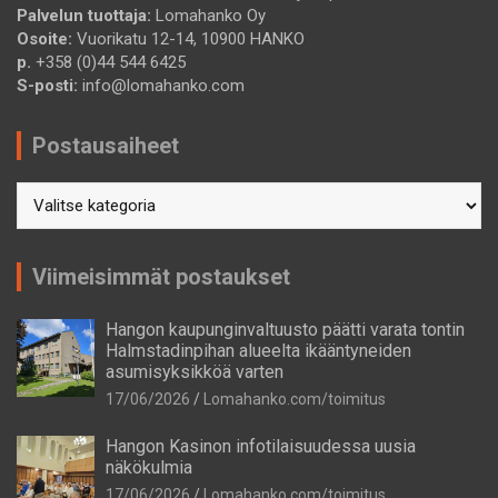
Palvelun tuottaja:
Lomahanko Oy
Osoite:
Vuorikatu 12-14, 10900 HANKO
p.
+358 (0)44 544 6425
S-posti:
info@lomahanko.com
Postausaiheet
Postausaiheet
Viimeisimmät postaukset
Hangon kaupunginvaltuusto päätti varata tontin
Halmstadinpihan alueelta ikääntyneiden
asumisyksikköä varten
17/06/2026
Lomahanko.com/toimitus
Hangon Kasinon infotilaisuudessa uusia
näkökulmia
17/06/2026
Lomahanko.com/toimitus