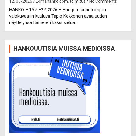
12/05/2026
Lomahanko.com/toimitus
No Comments
HANKO – 15.5.–2.6.2026 – Hangon tunnetuimpiin
valokuvaajiin kuuluva Tapio Kekkonen avaa uuden
näyttelynsä Itämeren kaksi sielua…
HANKOUUTISIA MUISSA MEDIOISSA