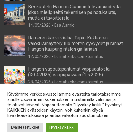
Keskustelu Hangon Casinon tulevaisuudesta
jakaa mielipiteitä tekemisen painotuksista,
mutta ei tavoitteista
14/05/2026
Esa Aarnio
Itämeren kaksi sielua: Tapio Kekkosen
valokuvanäyttely tuo meren syvyydet ja rannat
Hangon kaupungintalon galleriaan
12/05/2026
Lomahanko.com/toimitus
Hangon vapputapahtumat vappuaatosta
(30.4.2026) vappupäivään (1.5.2026).
28/04/2026
Lomahanko.com/toimitus
Käytämme verkkosivustollamme evästeitä tarjotaksemme
sinulle osuvimman kokemuksen muistamalla valintasi ja
toistuvat käynnit. Napsauttamalla "Hyväksy kaikki" hyväksyt
KAIKKIEN evästeiden käytön. Voit kuitenkin käydä
Evästeasetuksissa ja antaa valvotun suostumuksen.
Tietosuoja
Evästeasetukset
Hyväksy kaikki
Lomahanko Oy e-mail: info@lomahanko.fi p. 044 544 64 25