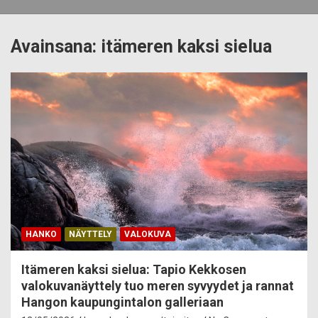
Avainsana:
itämeren kaksi sielua
HANKO
NÄYTTELY
VALOKUVA
Itämeren kaksi sielua: Tapio Kekkosen
valokuvanäyttely tuo meren syvyydet ja rannat
Hangon kaupungintalon galleriaan