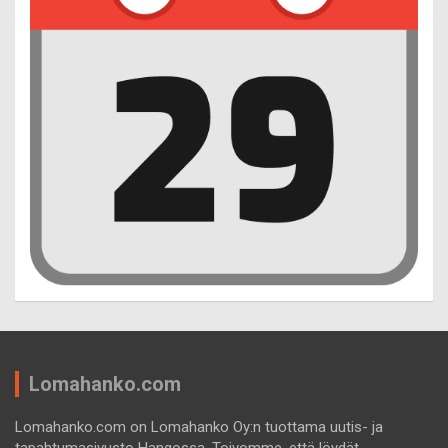
Lomahanko.com
Lomahanko.com on Lomahanko Oy:n tuottama uutis- ja