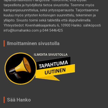
tapahtumasivusto Hangossa. Toivomme, että löydät
tarpeellista ja hyödyllistä tietoa sivustolta. Teemme myös
kampanjasuunnittelua, sekä yrityssparrausta. Tarjontaamme
kuuluu myös yritysten kotisivujen suunnittelu, tekeminen ja
ylläpito. Sivusto toimii sekä tabletilla että älypuhelimella.
Yhteystiedot: Kivenhakkaajankatu 6, 10900 Hanko. sähköposti
info@lomahanko.com p.044 5446425
Ilmoittaminen sivustolla
Sää Hanko