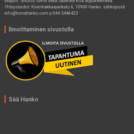
ylläpito. Sivusto toimii sekä tabletilla että älypuhelimella.
Yhteystiedot: Kivenhakkaajankatu 6, 10900 Hanko. sähköposti
info@lomahanko.com p.044 5446425
Ilmoittaminen sivustolla
Sää Hanko