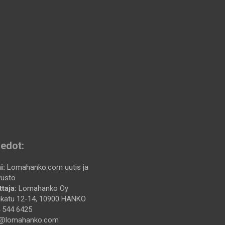
iedot:
i:
Lomahanko.com uutis ja
vusto
taja:
Lomahanko Oy
katu 12-14, 10900 HANKO
 544 6425
@lomahanko.com