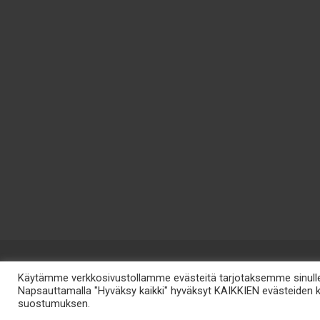
Käytämme verkkosivustollamme evästeitä tarjotaksemme sinulle 
Napsauttamalla "Hyväksy kaikki" hyväksyt KAIKKIEN evästeiden kä
Ti
suostumuksen.