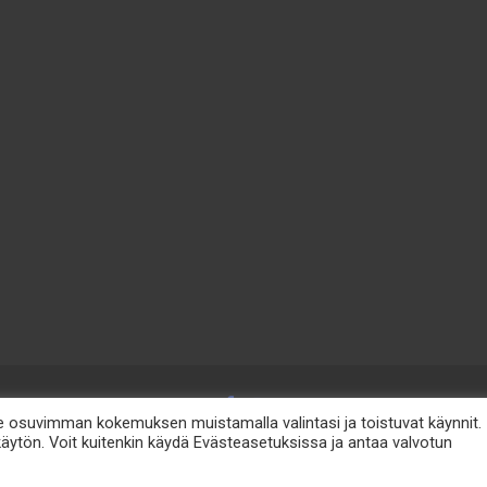
osuvimman kokemuksen muistamalla valintasi ja toistuvat käynnit.
ytön. Voit kuitenkin käydä Evästeasetuksissa ja antaa valvotun
etosuoja
Lomahanko Oy e-mail: info@lomahanko.fi p. 044 544 64 