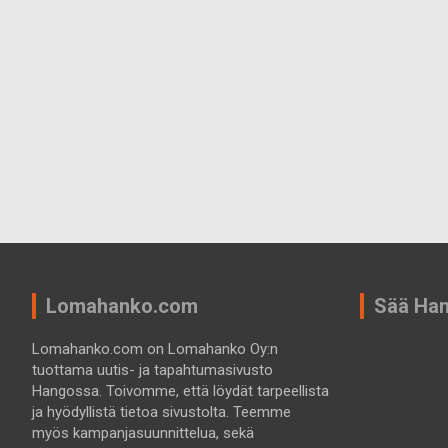
Lomahanko.com
Sää Ha
Lomahanko.com on Lomahanko Oy:n
tuottama uutis- ja tapahtumasivusto
Hangossa. Toivomme, että löydät tarpeellista
ja hyödyllistä tietoa sivustolta. Teemme
myös kampanjasuunnittelua, sekä