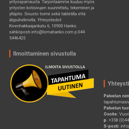
yrityssparrausta. Tarjontaamme kuuluu myös
yritysten kotisivujen suunnittelu, tekeminen ja
ylläpito. Sivusto toimii sekä tabletilla että
älypuhelimella. Yhteystiedot:
Kivenhakkaajankatu 6, 10900 Hanko.
sähköposti info@lomahanko.com p.044
5446425
Ilmoittaminen sivustolla
Yhteyst
Palvelun nim
tapahtumasi
Palvelun tuot
Osoite:
Vuori
p.
+358 (0)44
S-posti:
info