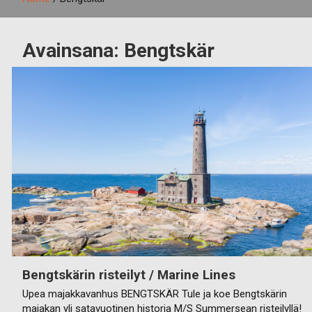
Avainsana:
Bengtskär
Bengtskärin risteilyt / Marine Lines
Upea majakkavanhus BENGTSKÄR Tule ja koe Bengtskärin
majakan yli satavuotinen historia M/S Summersean risteilyllä!