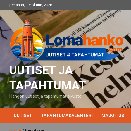
Skip
perjantai, 7 elokuun, 2026
to
content
UUTISET JA
TAPAHTUMAT
Hangon uutiset ja tapahtumat sivusto
UUTISET
TAPAHTUMAKALENTERI
MAJOITUS
Home
Bengtskär