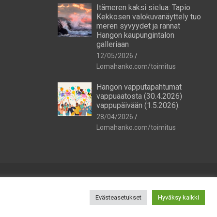
Itämeren kaksi sielua: Tapio
Kekkosen valokuvanäyttely tuo
meren syvyydet ja rannat
Hangon kaupungintalon
galleriaan
12/05/2026
Lomahanko.com/toimitus
Hangon vapputapahtumat
vappuaatosta (30.4.2026)
vappupäivään (1.5.2026).
28/04/2026
Lomahanko.com/toimitus
Evästeasetukset
Hyväksy kaikki
25