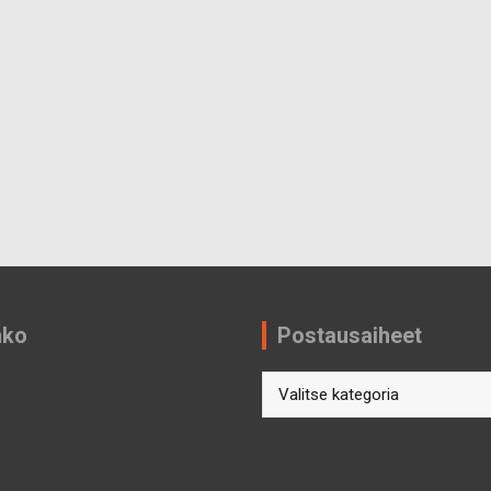
nko
Postausaiheet
Postausaiheet