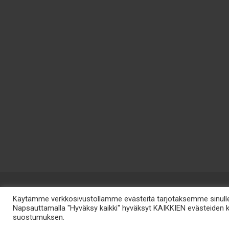
Käytämme verkkosivustollamme evästeitä tarjotaksemme sinulle 
Napsauttamalla "Hyväksy kaikki" hyväksyt KAIKKIEN evästeiden kä
Ti
suostumuksen.