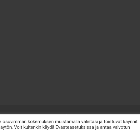
osuvimman kokemuksen muistamalla valintasi ja toistuvat käynnit.
ytön. Voit kuitenkin käydä Evästeasetuksissa ja antaa valvotun
etosuoja
Lomahanko Oy e-mail: info@lomahanko.fi p. 044 544 64 