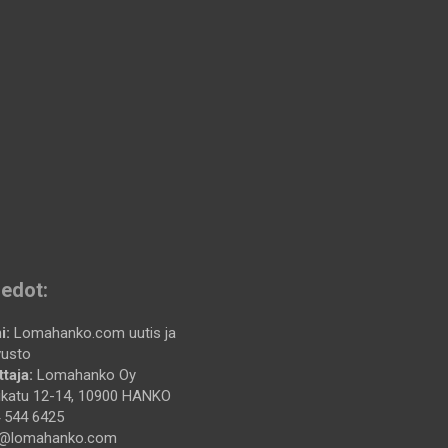
iedot:
i:
Lomahanko.com uutis ja
vusto
taja:
Lomahanko Oy
katu 12-14, 10900 HANKO
 544 6425
@lomahanko.com