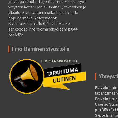
yrityssparrausta. Tarjontaamme kuuluu myös
g
yritysten kotisivujen suunnittelu, tekeminen ja
ylläpito. Sivusto toimii sekä tabletilla että
o
älypuhelimella. Yhteystiedot:
Kivenhakkaajankatu 6, 10900 Hanko.
i
sähköposti info@lomahanko.com p.044
5446425
n
t
Ilmoittaminen sivustolla
i
Yhteyst
Palvelun nim
tapahtumasi
Palvelun tuot
Osoite:
Vuori
p.
+358 (0)44
S-posti:
info