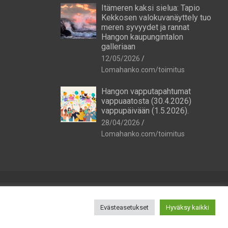
Itämeren kaksi sielua: Tapio
Kekkosen valokuvanäyttely tuo
meren syvyydet ja rannat
Hangon kaupungintalon
galleriaan
12/05/2026
Lomahanko.com/toimitus
Hangon vapputapahtumat
vappuaatosta (30.4.2026)
vappupäivään (1.5.2026).
28/04/2026
Lomahanko.com/toimitus
Evästeasetukset
Hyväksy kaikki
25