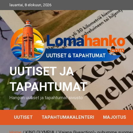
Skip
lauantai, 8 elokuun, 2026
to
content
UUTISET JA
TAPAHTUMAT
Hangon uutiset ja tapahtumat sivusto
UUTISET
TAPAHTUMAKALENTERI
MAJOITUS
Home
KINO OLYMPIA / Vaiana (liveaction)- puhumme suome