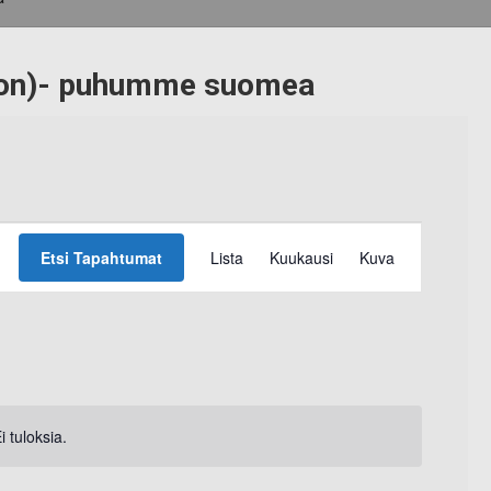
tion)- puhumme suomea
T
Etsi Tapahtumat
Lista
Kuukausi
Kuva
a
p
a
h
t
i tuloksia.
N
o
u