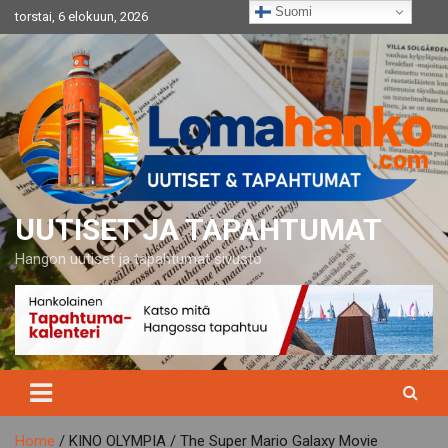
Skip
Suomi
torstai, 6 elokuun, 2026
to
content
UUTISET JA TAPAHTUMAT
Hangon uutiset ja tapahtumat sivusto
Home
KINO OLYMPIA / The Super Mario Galaxy Movie