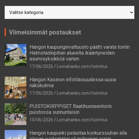
Postausaiheet
Viimeisimmät postaukset
Hangon kaupunginvaltuusto päätti varata tontin
Halmstadinpihan alueelta ikääntyneiden
asumisyksikköä varten
17/06/2026
Lomahanko.com/toimitus
Hangon Kasinon infotilaisuudessa uusia
näkökulmia
17/06/2026
Lomahanko.com/toimitus
PUISTOKIRPPISET Raatihuoneentorin
puistossa sunnuntaisin
10/06/2026
Lomahanko.com/toimitus
Hangon kaupunki pelastaa konkurssiuhan alla
olevan vuokratalon yli miljoonan euron