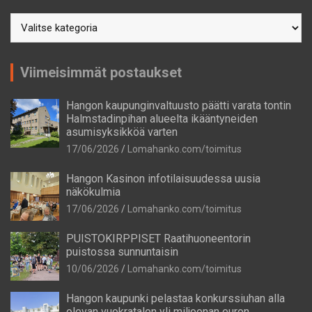
Postausaiheet
Viimeisimmät postaukset
Hangon kaupunginvaltuusto päätti varata tontin
Halmstadinpihan alueelta ikääntyneiden
asumisyksikköä varten
17/06/2026
Lomahanko.com/toimitus
Hangon Kasinon infotilaisuudessa uusia
näkökulmia
17/06/2026
Lomahanko.com/toimitus
PUISTOKIRPPISET Raatihuoneentorin
puistossa sunnuntaisin
10/06/2026
Lomahanko.com/toimitus
Hangon kaupunki pelastaa konkurssiuhan alla
olevan vuokratalon yli miljoonan euron