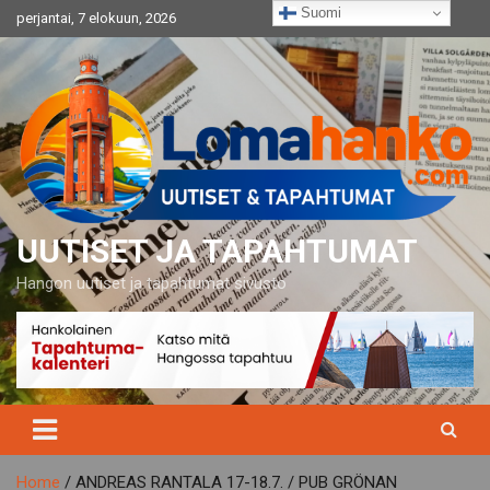
Skip
Suomi
perjantai, 7 elokuun, 2026
to
content
UUTISET JA TAPAHTUMAT
Hangon uutiset ja tapahtumat sivusto
Home
ANDREAS RANTALA 17-18.7. / PUB GRÖNAN