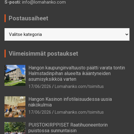
S-posti:
info@lomahanko.com
Postausaiheet
Postausaiheet
Viimeisimmät postaukset
Hangon kaupunginvaltuusto päätti varata tontin
Halmstadinpihan alueelta ikääntyneiden
asumisyksikköä varten
17/06/2026
Lomahanko.com/toimitus
Hangon Kasinon infotilaisuudessa uusia
näkökulmia
17/06/2026
Lomahanko.com/toimitus
PUISTOKIRPPISET Raatihuoneentorin
puistossa sunnuntaisin