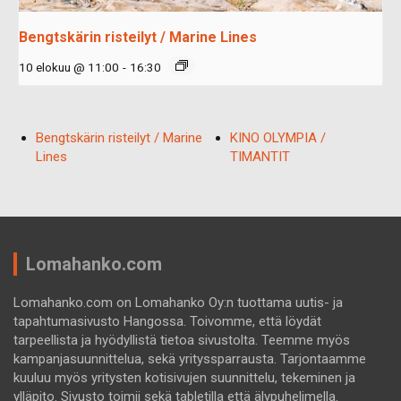
Bengtskärin risteilyt / Marine Lines
10 elokuu @ 11:00
-
16:30
Bengtskärin risteilyt / Marine
KINO OLYMPIA /
Lines
TIMANTIT
Lomahanko.com
Lomahanko.com on Lomahanko Oy:n tuottama uutis- ja
tapahtumasivusto Hangossa. Toivomme, että löydät
tarpeellista ja hyödyllistä tietoa sivustolta. Teemme myös
kampanjasuunnittelua, sekä yrityssparrausta. Tarjontaamme
kuuluu myös yritysten kotisivujen suunnittelu, tekeminen ja
ylläpito. Sivusto toimii sekä tabletilla että älypuhelimella.