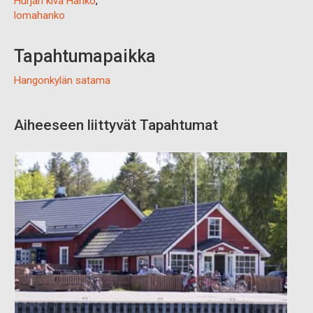
Hurjan kiva Hanko
,
lomahanko
Tapahtumapaikka
Hangonkylän satama
Aiheeseen liittyvät Tapahtumat