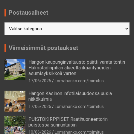
Postausaiheet
Postausaiheet
Viimeisimmät postaukset
Hangon kaupunginvaltuusto päätti varata tontin
Halmstadinpihan alueelta ikääntyneiden
asumisyksikköä varten
17/06/2026
Lomahanko.com/toimitus
Hangon Kasinon infotilaisuudessa uusia
näkökulmia
17/06/2026
Lomahanko.com/toimitus
PUISTOKIRPPISET Raatihuoneentorin
puistossa sunnuntaisin
10/06/2026
Lomahanko.com/toimitus