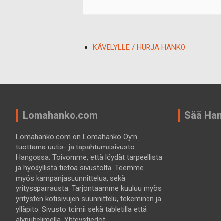
KÄVELYLLE / HURJA HANKO
Lomahanko.com
Sää Ha
Lomahanko.com on Lomahanko Oy:n
tuottama uutis- ja tapahtumasivusto
Hangossa. Toivomme, että löydät tarpeellista
ja hyödyllistä tietoa sivustolta. Teemme
myös kampanjasuunnittelua, sekä
yrityssparrausta. Tarjontaamme kuuluu myös
yritysten kotisivujen suunnittelu, tekeminen ja
ylläpito. Sivusto toimii sekä tabletilla että
älypuhelimella. Yhteystiedot: