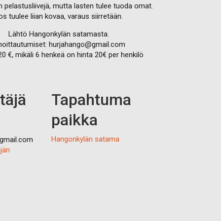
on pelastusliivejä, mutta lasten tulee tuoda omat.
os tuulee liian kovaa, varaus siirretään.
Lähtö Hangonkylän satamasta.
moittautumiset: hurjahango@gmail.com
20 €, mikäli 6 henkeä on hinta 20€ per henkilö
täjä
Tapahtuma
paikka
Hangonkylän satama
gmail.com
äjän