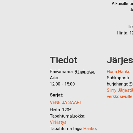
Aikuisille 
J
Il
Hinta: 1
Tiedot
Järjes
Päivämäärä:
9 heinäkuu
Hurja Hanko
Aika:
Sähköposti
12:00 - 15:00
hurjahango@
Siirry Järjest
Sarjat:
verkkosivuille
VENE JA SAARI
Hinta:
120€
Tapahtumaluokka:
Virkistys
Tapahtuma tagia:
Hanko
,