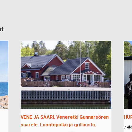
at
VENE JA SAARI. Veneretki Gunnarsören
HU
saarele. Luontopolku ja grillausta.
7 el