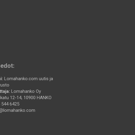
iedot:
i:
Lomahanko.com uutis ja
vusto
taja:
Lomahanko Oy
katu 12-14, 10900 HANKO
 544 6425
@lomahanko.com