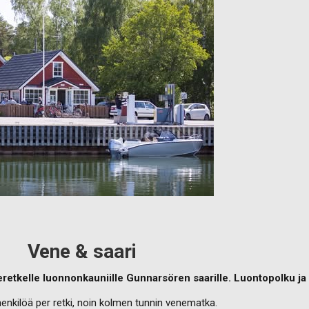
Vene & saari
etkelle luonnonkauniille Gunnarsören saarille. Luontopolku ja g
henkilöä per retki, noin kolmen tunnin venematka.