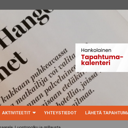
AKTIVITEETIT
YHTEYSTIEDOT
LÄHETÄ TAPAHTUMA
rele. Luontopolku ja grillausta.