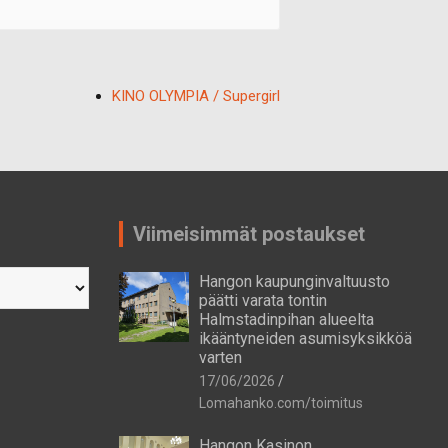
KINO OLYMPIA / Supergirl
Viimeisimmät postaukset
Hangon kaupunginvaltuusto
päätti varata tontin
Halmstadinpihan alueelta
ikääntyneiden asumisyksikköä
varten
17/06/2026
Lomahanko.com/toimitus
Hangon Kasinon