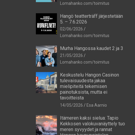
Lomahanko.com/toimitus
Hangö teatterträff järjestetään
5. – 7.6.2026
02/06/2026
Lomahanko.com/toimitus
Murha Hangossa kaudet 2 ja 3
21/05/2026
Lomahanko.com/toimitus
Keskustelu Hangon Casinon
tulevaisuudesta jakaa
mielipiteitä tekemisen
painotuksista, mutta ei
tavoitteista
14/05/2026
Esa Aarnio
Itämeren kaksi sielua: Tapio
Kekkosen valokuvanäyttely tuo
meren syvyydet ja rannat