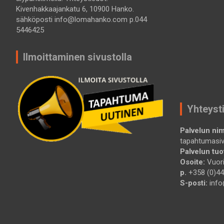
Kivenhakkaajankatu 6, 10900 Hanko.
sähköposti info@lomahanko.com p.044
5446425
Ilmoittaminen sivustolla
Yhteyst
Palvelun nim
tapahtumasi
Palvelun tuot
Osoite:
Vuori
p.
+358 (0)44
S-posti:
info