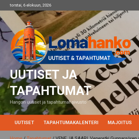
Skip
torstai, 6 elokuun, 2026
to
content
UUTISET JA
TAPAHTUMAT
Hangon uutiset ja tapahtumat sivusto
UUTISET
TAPAHTUMAKALENTERI
MAJOITUS
Home
Tapahtumat
VENE JA SAARI. Veneretki Gunnarsören saa