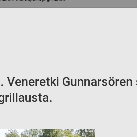
 Veneretki Gunnarsören 
rillausta.