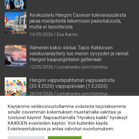
Keskustelu Hangon Casinon tulevaisuudesta
jakaa mielipiteitä tekemisen painotuksista,
mutta ei tavoitteista
14/05/2026
Esa Aarnio
Itämeren kaksi sielua: Tapio Kekkosen
valokuvanäyttely tuo meren syvyydet ja rannat
Hangon kaupungintalon galleriaan
12/05/2026
Lomahanko.com/toimitus
Hangon vapputapahtumat vappuaatosta
(30.4.2026) vappupäivään (1.5.2026).
28/04/2026
Lomahanko.com/toimitus
Käytämme verkkosivustollamme evästeitä tarjotaksemme
sinulle osuvimman kokemuksen muistamalla valintasi ja
toistuvat käynnit. Napsauttamalla "Hyväksy kaikki" hyväksyt
KAIKKIEN evästeiden käytön. Voit kuitenkin käydä
Evästeasetuksissa ja antaa valvotun suostumuksen.
Tietosuoja