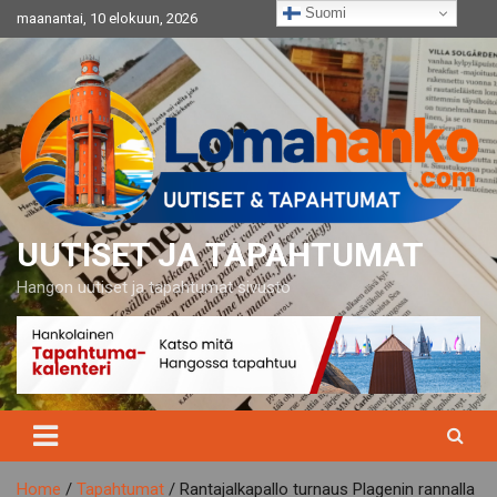
Skip
Suomi
maanantai, 10 elokuun, 2026
to
content
UUTISET JA TAPAHTUMAT
Hangon uutiset ja tapahtumat sivusto
Home
Tapahtumat
Rantajalkapallo turnaus Plagenin rannalla