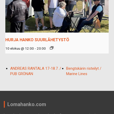
HURJA HANKO SUURLÄHETYSTÖ
10 elokuu @ 12:00
-
20:00
ANDREAS RANTALA 17-18.7. /
Bengtskärin risteilyt /
PUB GRÖNAN
Marine Lines
Lomahanko.com