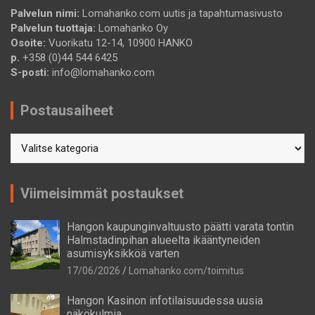
Palvelun nimi:
Lomahanko.com uutis ja tapahtumasivusto
Palvelun tuottaja:
Lomahanko Oy
Osoite:
Vuorikatu 12-14, 10900 HANKO
p.
+358 (0)44 544 6425
S-posti:
info@lomahanko.com
Postausaiheet
Postausaiheet
Viimeisimmät postaukset
Hangon kaupunginvaltuusto päätti varata tontin
Halmstadinpihan alueelta ikääntyneiden
asumisyksikköä varten
17/06/2026
Lomahanko.com/toimitus
Hangon Kasinon infotilaisuudessa uusia
näkökulmia