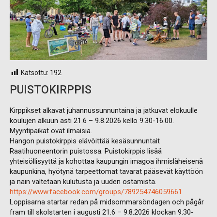
Katsottu:
192
PUISTOKIRPPIS
Kirppikset alkavat juhannussunnuntaina ja jatkuvat elokuulle
koulujen alkuun asti 21.6 – 9.8.2026 kello 9.30-16.00.
Myyntipaikat ovat ilmaisia.
Hangon puistokirppis elävöittää kesäsunnuntait
Raatihuoneentorin puistossa. Puistokirppis lisää
yhteisöllisyyttä ja kohottaa kaupungin imagoa ihmisläheisenä
kaupunkina, hyötynä tarpeettomat tavarat pääsevät käyttöön
ja näin vältetään kulutusta ja uuden ostamista.
https://www.facebook.com/groups/789254746059661
Loppisarna startar redan på midsommarsöndagen och pågår
fram till skolstarten i augusti 21.6 – 9.8.2026 klockan 9.30-