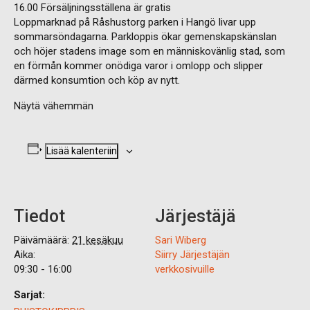
16.00 Försäljningsställena är gratis
Loppmarknad på Råshustorg parken i Hangö livar upp
sommarsöndagarna. Parkloppis ökar gemenskapskänslan
och höjer stadens image som en människovänlig stad, som
en förmån kommer onödiga varor i omlopp och slipper
därmed konsumtion och köp av nytt.
Näytä vähemmän
Lisää kalenteriin
Tiedot
Järjestäjä
Päivämäärä:
21 kesäkuu
Sari Wiberg
Aika:
Siirry Järjestäjän
09:30 - 16:00
verkkosivuille
Sarjat: