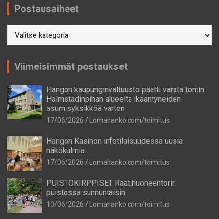
Postausaiheet
Postausaiheet
Viimeisimmät postaukset
Hangon kaupunginvaltuusto päätti varata tontin
Halmstadinpihan alueelta ikääntyneiden
asumisyksikköä varten
17/06/2026
Lomahanko.com/toimitus
Hangon Kasinon infotilaisuudessa uusia
näkökulmia
17/06/2026
Lomahanko.com/toimitus
PUISTOKIRPPISET Raatihuoneentorin
puistossa sunnuntaisin
10/06/2026
Lomahanko.com/toimitus