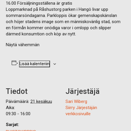
16.00 Försäljningsställena är gratis
Loppmarknad på Råshustorg parken i Hangö livar upp
sommarsöndagarna. Parkloppis ökar gemenskapskänslan
och höjer stadens image som en människovänlig stad, som
en förmån kommer onödiga varor i omlopp och slipper
därmed konsumtion och köp av nytt.
Näytä vähemmän
Lisää kalenteriin
Tiedot
Järjestäjä
Päivämäärä:
21 kesäkuu
Sari Wiberg
Aika:
Siirry Järjestäjän
09:30 - 16:00
verkkosivuille
Sarjat: