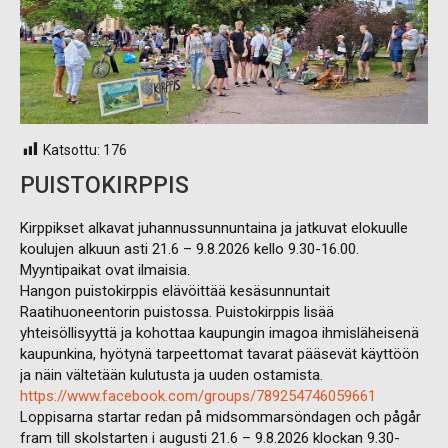
Katsottu:
176
PUISTOKIRPPIS
Kirppikset alkavat juhannussunnuntaina ja jatkuvat elokuulle
koulujen alkuun asti 21.6 – 9.8.2026 kello 9.30-16.00.
Myyntipaikat ovat ilmaisia.
Hangon puistokirppis elävöittää kesäsunnuntait
Raatihuoneentorin puistossa. Puistokirppis lisää
yhteisöllisyyttä ja kohottaa kaupungin imagoa ihmisläheisenä
kaupunkina, hyötynä tarpeettomat tavarat pääsevät käyttöön
ja näin vältetään kulutusta ja uuden ostamista.
https://www.facebook.com/groups/789254746059661
Loppisarna startar redan på midsommarsöndagen och pågår
fram till skolstarten i augusti 21.6 – 9.8.2026 klockan 9.30-