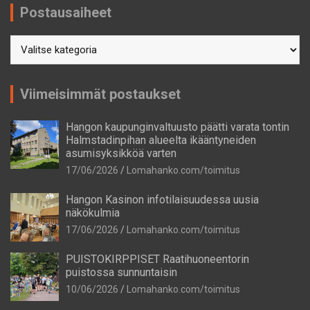
Postausaiheet
Postausaiheet
Viimeisimmät postaukset
Hangon kaupunginvaltuusto päätti varata tontin
Halmstadinpihan alueelta ikääntyneiden
asumisyksikköä varten
17/06/2026
Lomahanko.com/toimitus
Hangon Kasinon infotilaisuudessa uusia
näkökulmia
17/06/2026
Lomahanko.com/toimitus
PUISTOKIRPPISET Raatihuoneentorin
puistossa sunnuntaisin
10/06/2026
Lomahanko.com/toimitus