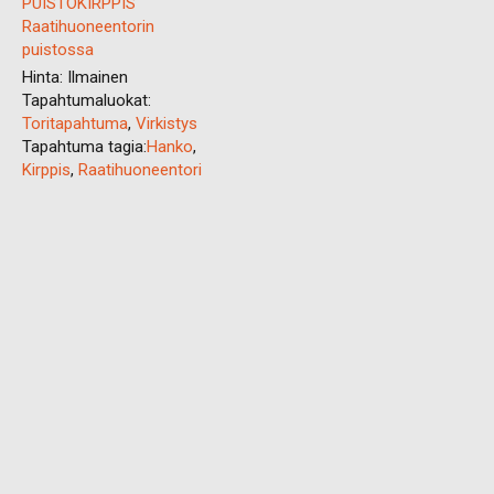
PUISTOKIRPPIS
Raatihuoneentorin
puistossa
Hinta:
Ilmainen
Tapahtumaluokat:
Toritapahtuma
,
Virkistys
Tapahtuma tagia:
Hanko
,
Kirppis
,
Raatihuoneentori