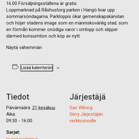
16.00 Försäljningsställena är gratis
Loppmarknad på Råshustorg parken i Hangö livar upp
sommarsöndagarna. Parkloppis ökar gemenskapskänslan
och höjer stadens image som en människovänlig stad, som
en förmån kommer onödiga varor i omlopp och slipper
därmed konsumtion och köp av nytt.
Näytä vähemmän
Lisää kalenteriin
Tiedot
Järjestäjä
Päivämäärä:
21 kesäkuu
Sari Wiberg
Aika:
Siirry Järjestäjän
09:30 - 16:00
verkkosivuille
Sarjat: