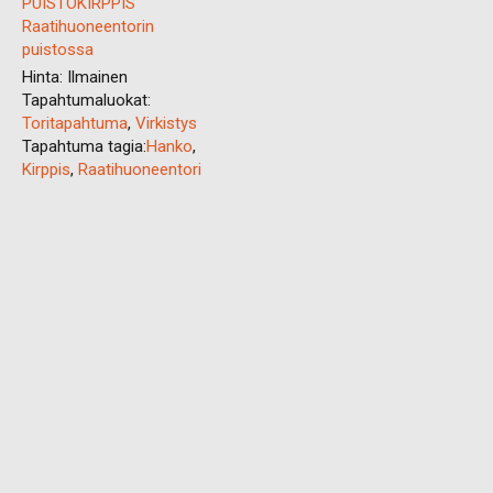
PUISTOKIRPPIS
Raatihuoneentorin
puistossa
Hinta:
Ilmainen
Tapahtumaluokat:
Toritapahtuma
,
Virkistys
Tapahtuma tagia:
Hanko
,
Kirppis
,
Raatihuoneentori