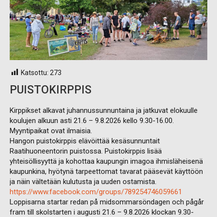
Katsottu:
273
PUISTOKIRPPIS
Kirppikset alkavat juhannussunnuntaina ja jatkuvat elokuulle
koulujen alkuun asti 21.6 – 9.8.2026 kello 9.30-16.00.
Myyntipaikat ovat ilmaisia.
Hangon puistokirppis elävöittää kesäsunnuntait
Raatihuoneentorin puistossa. Puistokirppis lisää
yhteisöllisyyttä ja kohottaa kaupungin imagoa ihmisläheisenä
kaupunkina, hyötynä tarpeettomat tavarat pääsevät käyttöön
ja näin vältetään kulutusta ja uuden ostamista.
https://www.facebook.com/groups/789254746059661
Loppisarna startar redan på midsommarsöndagen och pågår
fram till skolstarten i augusti 21.6 – 9.8.2026 klockan 9.30-