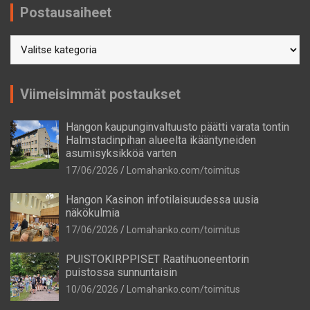
Postausaiheet
Postausaiheet
Viimeisimmät postaukset
Hangon kaupunginvaltuusto päätti varata tontin
Halmstadinpihan alueelta ikääntyneiden
asumisyksikköä varten
17/06/2026
Lomahanko.com/toimitus
Hangon Kasinon infotilaisuudessa uusia
näkökulmia
17/06/2026
Lomahanko.com/toimitus
PUISTOKIRPPISET Raatihuoneentorin
puistossa sunnuntaisin
10/06/2026
Lomahanko.com/toimitus