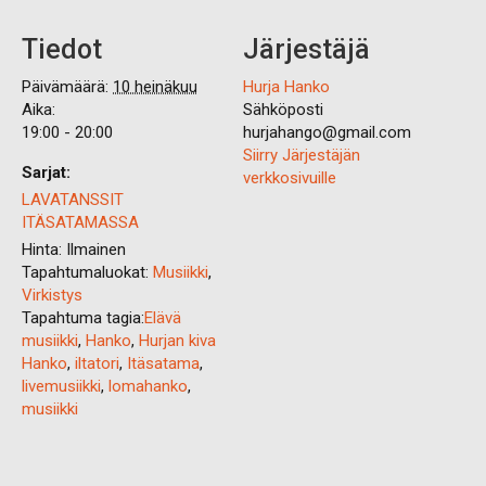
Tiedot
Järjestäjä
Päivämäärä:
10 heinäkuu
Hurja Hanko
Aika:
Sähköposti
19:00 - 20:00
hurjahango@gmail.com
Siirry Järjestäjän
Sarjat:
verkkosivuille
LAVATANSSIT
ITÄSATAMASSA
Hinta:
Ilmainen
Tapahtumaluokat:
Musiikki
,
Virkistys
Tapahtuma tagia:
Elävä
musiikki
,
Hanko
,
Hurjan kiva
Hanko
,
iltatori
,
Itäsatama
,
livemusiikki
,
lomahanko
,
musiikki