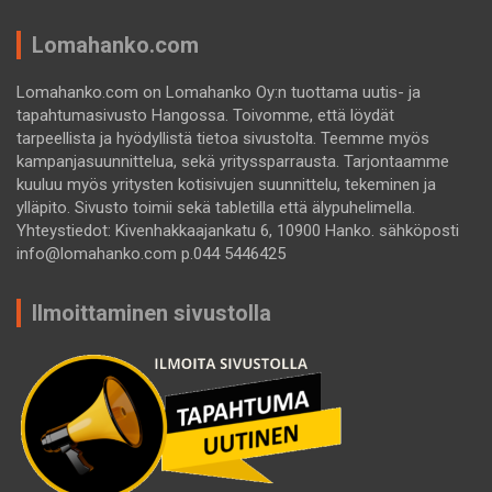
Lomahanko.com
Lomahanko.com on Lomahanko Oy:n tuottama uutis- ja
tapahtumasivusto Hangossa. Toivomme, että löydät
tarpeellista ja hyödyllistä tietoa sivustolta. Teemme myös
kampanjasuunnittelua, sekä yrityssparrausta. Tarjontaamme
kuuluu myös yritysten kotisivujen suunnittelu, tekeminen ja
ylläpito. Sivusto toimii sekä tabletilla että älypuhelimella.
Yhteystiedot: Kivenhakkaajankatu 6, 10900 Hanko. sähköposti
info@lomahanko.com p.044 5446425
Ilmoittaminen sivustolla