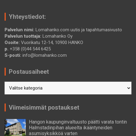
Yhteystiedot:
Palvelun nimi:
Lomahanko.com uutis ja tapahtumasivusto
Palvelun tuottaja:
Lomahanko Oy
Osoite:
Vuorikatu 12-14, 10900 HANKO
p.
+358 (0)44 544 6425
S-posti:
info@lomahanko.com
Postausaiheet
Postausaiheet
Viimeisimmät postaukset
Hangon kaupunginvaltuusto päätti varata tontin
Halmstadinpihan alueelta ikääntyneiden
asumisyksikköä varten