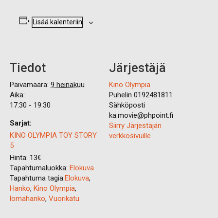
Lisää kalenteriin
Tiedot
Järjestäjä
Päivämäärä:
9 heinäkuu
Kino Olympia
Aika:
Puhelin
0192481811
17:30 - 19:30
Sähköposti
ka.movie@phpoint.fi
Sarjat:
Siirry Järjestäjän
KINO OLYMPIA TOY STORY
verkkosivuille
5
Hinta:
13€
Tapahtumaluokka:
Elokuva
Tapahtuma tagia:
Elokuva
,
Hanko
,
Kino Olympia
,
lomahanko
,
Vuorikatu