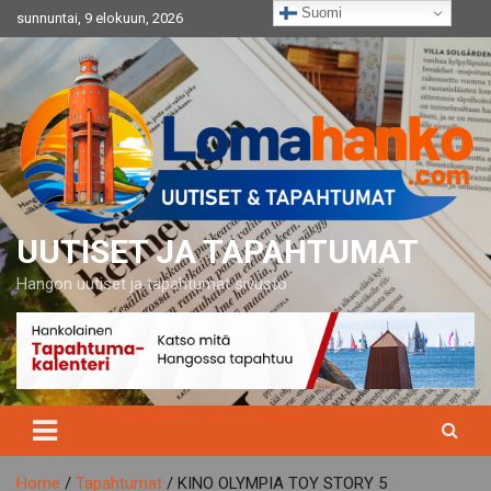
Skip
Suomi
sunnuntai, 9 elokuun, 2026
to
content
UUTISET JA TAPAHTUMAT
Hangon uutiset ja tapahtumat sivusto
Home
Tapahtumat
KINO OLYMPIA TOY STORY 5