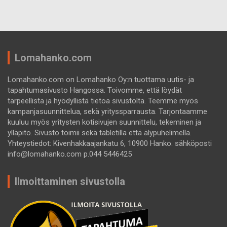
Lomahanko.com
Lomahanko.com on Lomahanko Oy:n tuottama uutis- ja
tapahtumasivusto Hangossa. Toivomme, että löydät
tarpeellista ja hyödyllistä tietoa sivustolta. Teemme myös
kampanjasuunnittelua, sekä yrityssparrausta. Tarjontaamme
kuuluu myös yritysten kotisivujen suunnittelu, tekeminen ja
ylläpito. Sivusto toimii sekä tabletilla että älypuhelimella.
Yhteystiedot: Kivenhakkaajankatu 6, 10900 Hanko. sähköposti
info@lomahanko.com p.044 5446425
Ilmoittaminen sivustolla