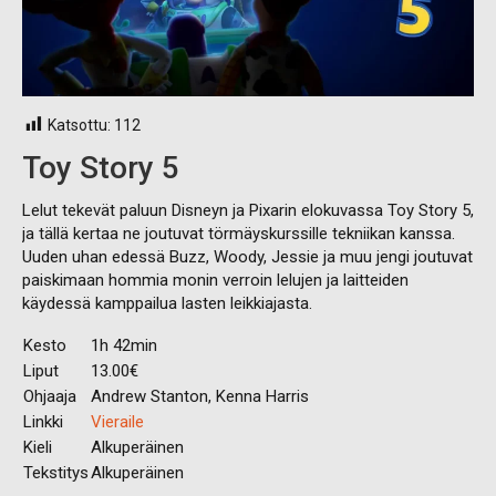
Katsottu:
112
Toy Story 5
Lelut tekevät paluun Disneyn ja Pixarin elokuvassa Toy Story 5,
ja tällä kertaa ne joutuvat törmäyskurssille tekniikan kanssa.
Uuden uhan edessä Buzz, Woody, Jessie ja muu jengi joutuvat
paiskimaan hommia monin verroin lelujen ja laitteiden
käydessä kamppailua lasten leikkiajasta.
Kesto
1h 42min
Liput
13.00€
Ohjaaja
Andrew Stanton, Kenna Harris
Linkki
Vieraile
Kieli
Alkuperäinen
Tekstitys
Alkuperäinen