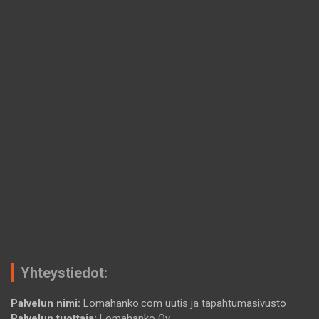
Yhteystiedot:
Palvelun nimi:
Lomahanko.com uutis ja tapahtumasivusto
Palvelun tuottaja:
Lomahanko Oy