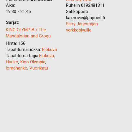
Aika:
Puhelin
0192481811
19:30 - 21:45
Sähköposti
ka.movie@phpoint.fi
Sarjat:
Siirry Järjestäjän
KINO OLYMPIA / The
verkkosivuille
Mandalorian and Grogu
Hinta:
15€
Tapahtumaluokka:
Elokuva
Tapahtuma tagia:
Elokuva
,
Hanko
,
Kino Olympia
,
lomahanko
,
Vuorikatu