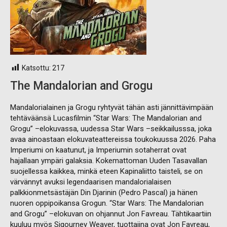
Katsottu:
217
The Mandalorian and Grogu
Mandalorialainen ja Grogu ryhtyvät tähän asti jännittävimpään
tehtäväänsä Lucasfilmin “Star Wars: The Mandalorian and
Grogu” –elokuvassa, uudessa Star Wars –seikkailusssa, joka
avaa ainoastaan elokuvateattereissa toukokuussa 2026. Paha
Imperiumi on kaatunut, ja Imperiumin sotaherrat ovat
hajallaan ympäri galaksia. Kokemattoman Uuden Tasavallan
suojellessa kaikkea, minkä eteen Kapinaliitto taisteli, se on
värvännyt avuksi legendaarisen mandalorialaisen
palkkionmetsästäjän Din Djarinin (Pedro Pascal) ja hänen
nuoren oppipoikansa Grogun. “Star Wars: The Mandalorian
and Grogu” –elokuvan on ohjannut Jon Favreau. Tähtikaartiin
kuuluu myös Sigourney Weaver, tuottajina ovat Jon Favreau,