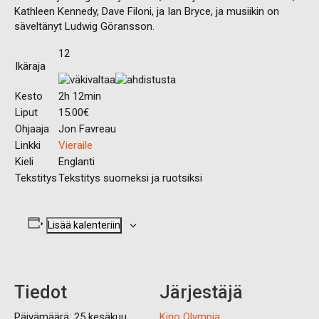
Kathleen Kennedy, Dave Filoni, ja Ian Bryce, ja musiikin on
säveltänyt Ludwig Göransson.
12
Ikäraja
Kesto
2h 12min
Liput
15.00€
Ohjaaja
Jon Favreau
Linkki
Vieraile
Kieli
Englanti
Tekstitys
Tekstitys suomeksi ja ruotsiksi
Lisää kalenteriin
Tiedot
Järjestäjä
Päivämäärä:
25 kesäkuu
Kino Olympia