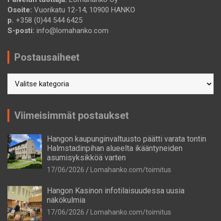
Osoite:
Vuorikatu 12-14, 10900 HANKO
p.
+358 (0)44 544 6425
S-posti:
info@lomahanko.com
Postausaiheet
Postausaiheet
Viimeisimmät postaukset
Hangon kaupunginvaltuusto päätti varata tontin
Halmstadinpihan alueelta ikääntyneiden
asumisyksikköä varten
17/06/2026
Lomahanko.com/toimitus
Hangon Kasinon infotilaisuudessa uusia
näkökulmia
17/06/2026
Lomahanko.com/toimitus