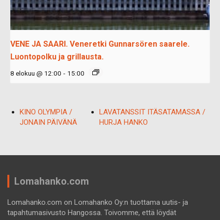
VENE JA SAARI. Veneretki Gunnarsören saarele.
Luontopolku ja grillausta.
8 elokuu @ 12:00
-
15:00
KINO OLYMPIA /
LAVATANSSIT ITÄSATAMASSA /
JONAIN PÄIVÄNÄ
HURJA HANKO
Lomahanko.com
Lomahanko.com on Lomahanko Oy:n tuottama uutis- ja
tapahtumasivusto Hangossa. Toivomme, että löydät