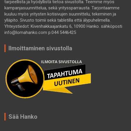
tarpeellista ja hyödyllistä tietoa sivustolta. Teemme myös
kampanjasuunnittelua, sekä yrityssparrausta. Tarjontaamme
kuuluu myös yritysten kotisivujen suunnittelu, tekeminen ja
ylläpito. Sivusto toimii sekä tabletilla että älypuhelimella.
Yhteystiedot: Kivenhakkaajankatu 6, 10900 Hanko. sähköposti
info@lomahanko.com p.044 5446425
Ilmoittaminen sivustolla
Sää Hanko