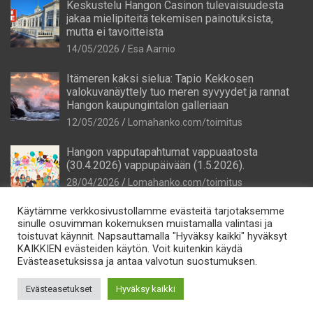
Keskustelu Hangon Casinon tulevaisuudesta
jakaa mielipiteitä tekemisen painotuksista,
mutta ei tavoitteista
14/05/2026
Esa Aarnio
Itämeren kaksi sielua: Tapio Kekkosen
valokuvanäyttely tuo meren syvyydet ja rannat
Hangon kaupungintalon galleriaan
12/05/2026
Lomahanko.com/toimitus
Hangon vapputapahtumat vappuaatosta
(30.4.2026) vappupäivään (1.5.2026).
28/04/2026
Lomahanko.com/toimitus
Käytämme verkkosivustollamme evästeitä tarjotaksemme
sinulle osuvimman kokemuksen muistamalla valintasi ja
toistuvat käynnit. Napsauttamalla "Hyväksy kaikki" hyväksyt
KAIKKIEN evästeiden käytön. Voit kuitenkin käydä
Evästeasetuksissa ja antaa valvotun suostumuksen.
Tietosuoja
Evästeasetukset
Hyväksy kaikki
Lomahanko Oy e-mail: info@lomahanko.fi p. 044 544 64 25