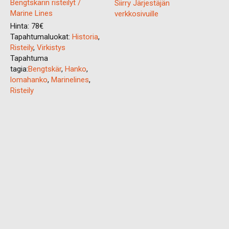
Bengtskärin risteilyt /
Siirry Järjestäjän
Marine Lines
verkkosivuille
Hinta:
78€
Tapahtumaluokat:
Historia
,
Risteily
,
Virkistys
Tapahtuma
tagia:
Bengtskär
,
Hanko
,
lomahanko
,
Marinelines
,
Risteily