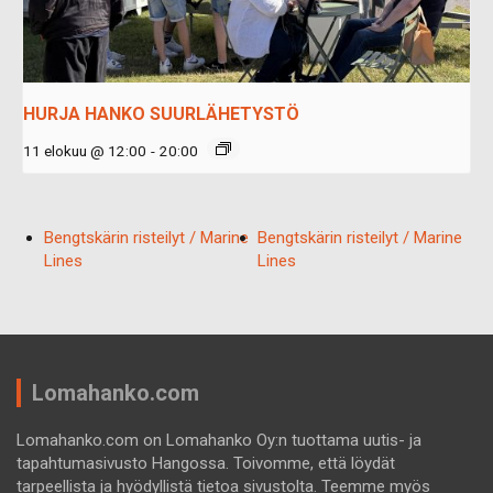
HURJA HANKO SUURLÄHETYSTÖ
11 elokuu @ 12:00
-
20:00
Bengtskärin risteilyt / Marine
Bengtskärin risteilyt / Marine
Lines
Lines
Lomahanko.com
Lomahanko.com on Lomahanko Oy:n tuottama uutis- ja
tapahtumasivusto Hangossa. Toivomme, että löydät
tarpeellista ja hyödyllistä tietoa sivustolta. Teemme myös