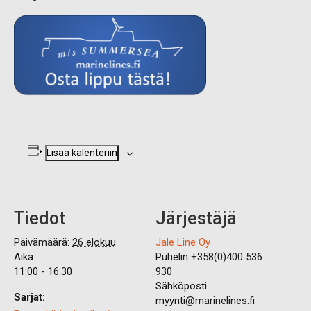
Lisää kalenteriin
Tiedot
Järjestäjä
Päivämäärä:
26 elokuu
Jale Line Oy
Aika:
Puhelin
+358(0)400 536
11:00 - 16:30
930
Sähköposti
Sarjat:
myynti@marinelines.fi