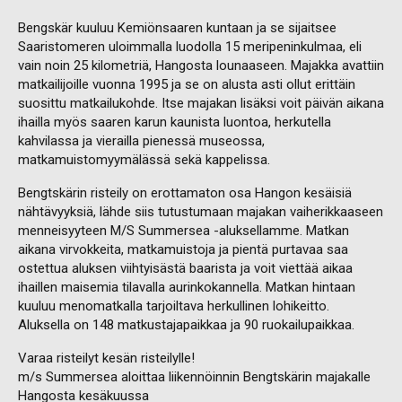
Bengskär kuuluu Kemiönsaaren kuntaan ja se sijaitsee
Saaristomeren uloimmalla luodolla 15 meripeninkulmaa, eli
vain noin 25 kilometriä, Hangosta lounaaseen. Majakka avattiin
matkailijoille vuonna 1995 ja se on alusta asti ollut erittäin
suosittu matkailukohde. Itse majakan lisäksi voit päivän aikana
ihailla myös saaren karun kaunista luontoa, herkutella
kahvilassa ja vierailla pienessä museossa,
matkamuistomyymälässä sekä kappelissa.
Bengtskärin risteily on erottamaton osa Hangon kesäisiä
nähtävyyksiä, lähde siis tutustumaan majakan vaiherikkaaseen
menneisyyteen M/S Summersea -aluksellamme. Matkan
aikana virvokkeita, matkamuistoja ja pientä purtavaa saa
ostettua aluksen viihtyisästä baarista ja voit viettää aikaa
ihaillen maisemia tilavalla aurinkokannella. Matkan hintaan
kuuluu menomatkalla tarjoiltava herkullinen lohikeitto.
Aluksella on 148 matkustajapaikkaa ja 90 ruokailupaikkaa.
Varaa risteilyt kesän risteilylle!
m/s Summersea aloittaa liikennöinnin Bengtskärin majakalle
Hangosta kesäkuussa