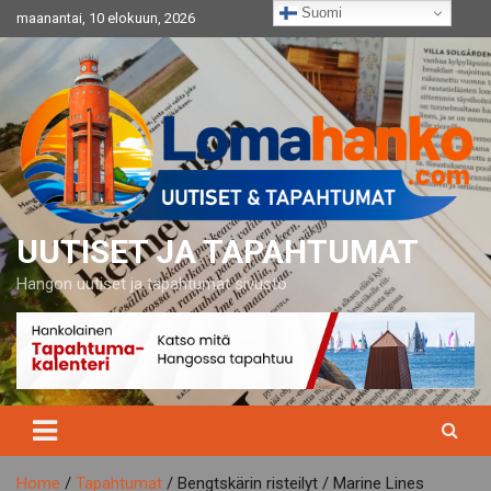
Skip
Suomi
maanantai, 10 elokuun, 2026
to
content
UUTISET JA TAPAHTUMAT
Hangon uutiset ja tapahtumat sivusto
Home
Tapahtumat
Bengtskärin risteilyt / Marine Lines