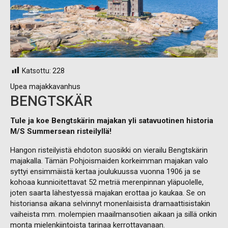
Katsottu:
228
Upea majakkavanhus
BENGTSKÄR
Tule ja koe Bengtskärin majakan yli satavuotinen historia
M/S Summersean risteilyllä!
Hangon risteilyistä ehdoton suosikki on vierailu Bengtskärin
majakalla. Tämän Pohjoismaiden korkeimman majakan valo
syttyi ensimmäistä kertaa joulukuussa vuonna 1906 ja se
kohoaa kunnioitettavat 52 metriä merenpinnan yläpuolelle,
joten saarta lähestyessä majakan erottaa jo kaukaa. Se on
historiansa aikana selvinnyt monenlaisista dramaattisistakin
vaiheista mm. molempien maailmansotien aikaan ja sillä onkin
monta mielenkiintoista tarinaa kerrottavanaan.