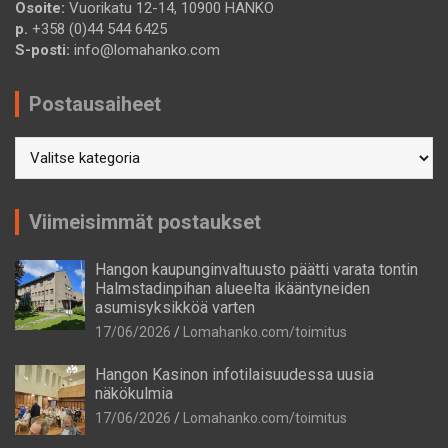
Osoite:
Vuorikatu 12-14, 10900 HANKO
p.
+358 (0)44 544 6425
S-posti:
info@lomahanko.com
Postausaiheet
Postausaiheet
Viimeisimmät postaukset
Hangon kaupunginvaltuusto päätti varata tontin
Halmstadinpihan alueelta ikääntyneiden
asumisyksikköä varten
17/06/2026
Lomahanko.com/toimitus
Hangon Kasinon infotilaisuudessa uusia
näkökulmia
17/06/2026
Lomahanko.com/toimitus