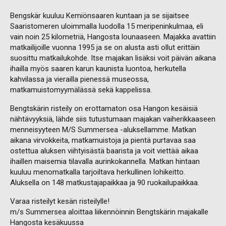
Bengskär kuuluu Kemiönsaaren kuntaan ja se sijaitsee
Saaristomeren uloimmalla luodolla 15 meripeninkulmaa, eli
vain noin 25 kilometriä, Hangosta lounaaseen. Majakka avattiin
matkailijoille vuonna 1995 ja se on alusta asti ollut erittäin
suosittu matkailukohde. Itse majakan lisäksi voit päivän aikana
ihailla myös saaren karun kaunista luontoa, herkutella
kahvilassa ja vierailla pienessä museossa,
matkamuistomyymälässä sekä kappelissa.
Bengtskärin risteily on erottamaton osa Hangon kesäisiä
nähtävyyksiä, lähde siis tutustumaan majakan vaiherikkaaseen
menneisyyteen M/S Summersea -aluksellamme. Matkan
aikana virvokkeita, matkamuistoja ja pientä purtavaa saa
ostettua aluksen viihtyisästä baarista ja voit viettää aikaa
ihaillen maisemia tilavalla aurinkokannella. Matkan hintaan
kuuluu menomatkalla tarjoiltava herkullinen lohikeitto.
Aluksella on 148 matkustajapaikkaa ja 90 ruokailupaikkaa.
Varaa risteilyt kesän risteilylle!
m/s Summersea aloittaa liikennöinnin Bengtskärin majakalle
Hangosta kesäkuussa