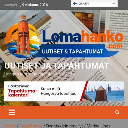
Skip
Suomi
sunnuntai, 9 elokuun, 2026
to
content
UUTISET JA TAPAHTUMAT
Hangon uutiset ja tapahtumat sivusto
Home
Tapahtumat
Bengtskärin risteilyt / Marine Lines