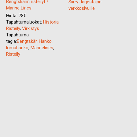
Bengtskärin risteilyt /
Siirry Järjestäjän
Marine Lines
verkkosivuille
Hinta:
78€
Tapahtumaluokat:
Historia
,
Risteily
,
Virkistys
Tapahtuma
tagia:
Bengtskär
,
Hanko
,
lomahanko
,
Marinelines
,
Risteily