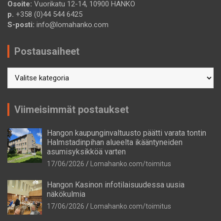
Osoite:
Vuorikatu 12-14, 10900 HANKO
p.
+358 (0)44 544 6425
S-posti:
info@lomahanko.com
Postausaiheet
Postausaiheet
Viimeisimmät postaukset
Hangon kaupunginvaltuusto päätti varata tontin
Halmstadinpihan alueelta ikääntyneiden
asumisyksikköä varten
17/06/2026
Lomahanko.com/toimitus
Hangon Kasinon infotilaisuudessa uusia
näkökulmia
17/06/2026
Lomahanko.com/toimitus