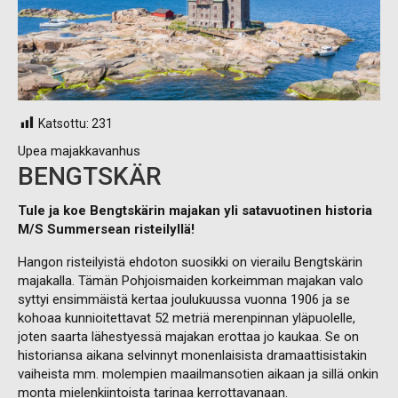
Katsottu:
231
Upea majakkavanhus
BENGTSKÄR
Tule ja koe Bengtskärin majakan yli satavuotinen historia
M/S Summersean risteilyllä!
Hangon risteilyistä ehdoton suosikki on vierailu Bengtskärin
majakalla. Tämän Pohjoismaiden korkeimman majakan valo
syttyi ensimmäistä kertaa joulukuussa vuonna 1906 ja se
kohoaa kunnioitettavat 52 metriä merenpinnan yläpuolelle,
joten saarta lähestyessä majakan erottaa jo kaukaa. Se on
historiansa aikana selvinnyt monenlaisista dramaattisistakin
vaiheista mm. molempien maailmansotien aikaan ja sillä onkin
monta mielenkiintoista tarinaa kerrottavanaan.