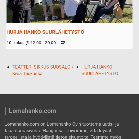
HURJA HANKO SUURLÄHETYSTÖ
10 elokuu @ 12:00
-
20:00
TEATTERI SIRKUS SUOSALO /
HURJA HANKO
Kiviä Taskussa
SUURLÄHETYSTÖ
Lomahanko.com
Lomahanko.com on Lomahanko Oy:n tuottama uutis- ja
tapahtumasivusto Hangossa. Toivomme, että löydät
tarpeellista ja hyödyllistä tietoa sivustolta. Teemme myös